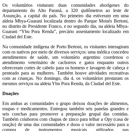
Os voluntários visitaram duas comunidades aborígenes do
departamento do Alto Paraná, a 320 quilômetros ao leste de
Assunção, a capital do país. No primeiro dia estiveram em uma
aldeia Mbya-Guarani localizada dentro do Parque Moisés Bertoni,
no distrito de Presidente Franco, e no segundo dia, na aldeia Mbya-
Guarani “Ybu Pora Renda”, precário assentamento localizado em
Ciudad del Este.
Na comunidade indígena de Porto Bertoni, os visitantes interagiram
com os nativos por meio de diversos serviços: uma médica concedeu
atendimentos de saúde, um voluntário argentino coordenou o
atendimento veterinário de cachorros e gatos enquanto outros
ofereceram cortes de cabelo para os homens e lavagem de cabeça e
penteado para as mulheres. Também houve atividades recreativas
com as crianças. No domingo, dia 4, os voluntários prestaram os
mesmos serviços na aldeia Ybu Pora Renda, da Ciudad del Este.
Doações
Em ambas as comunidades o grupo deixou doações de alimentos,
roupas e medicamentos. Entregou também seis panelas grandes e
seis conchas para promover a preparação grupal das comidas.
Também colaborou com chapas de zinco para telhar a
Opy
(casa de
oração) de uma das comunidades e doou o valor necessário para a
compra de instrumentos musicais utilizados nas