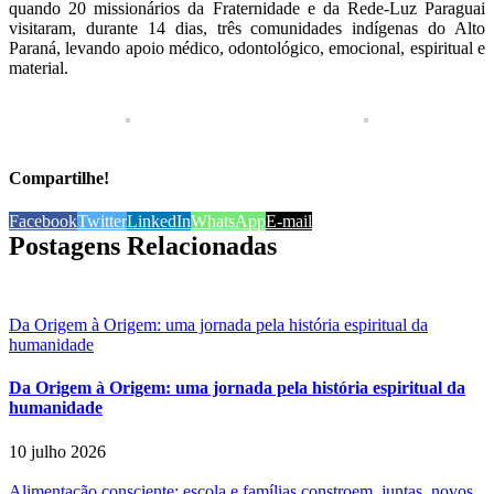
quando 20 missionários da Fraternidade
e da Rede-Luz Paraguai
visitaram, durante 14 dias, três comunidades indígenas do Alto
Paraná, levando apoio médico, odontológico, emocional, espiritual e
material.
Compartilhe!
Facebook
Twitter
LinkedIn
WhatsApp
E-mail
Postagens Relacionadas
Da Origem à Origem: uma jornada pela história espiritual da
humanidade
Da Origem à Origem: uma jornada pela história espiritual da
humanidade
10 julho 2026
Alimentação consciente: escola e famílias constroem, juntas, novos