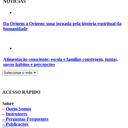
NOTÍCIAS
Da Origem à Origem: uma jornada pela história espiritual da
humanidade
Alimentação consciente: escola e famílias constroem, juntas,
novos hábitos e percepções
ACESSO RÁPIDO
Sobre
–
Quem Somos
–
Instrutores
– Perguntas Frequentes
– Publicações