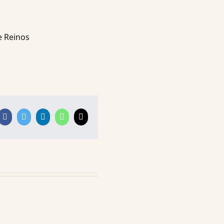
e Reinos
Facebook
Twitter
LinkedIn
WhatsApp
E-
mail