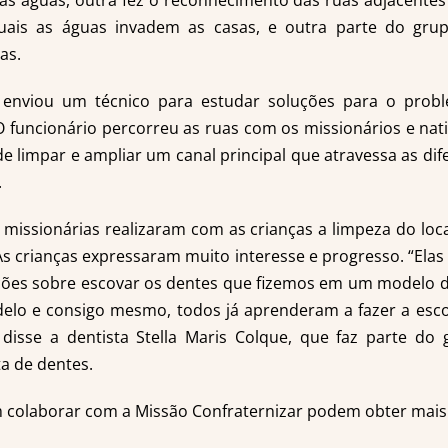
 águas, outra fez o reconhecimento das ruas adjacentes
quais as águas invadem as casas, e outra parte do gru
as.
l enviou um técnico para estudar soluções para o pro
 funcionário percorreu as ruas com os missionários e na
e limpar e ampliar um canal principal que atravessa as dife
.
missionárias realizaram com as crianças a limpeza do local
 As crianças expressaram muito interesse e progresso. “Ela
ções sobre escovar os dentes que fizemos em um modelo d
elo e consigo mesmo, todos já aprenderam a fazer a esc
disse a dentista Stella Maris Colque, que faz parte do
a de dentes.
 colaborar com a Missão Confraternizar podem obter mais