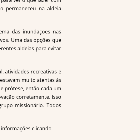
 para ver o que fazer com
po permaneceu na aldeia
blema das inundações nas
tivos. Uma das opções que
rentes aldeias para evitar
, atividades recreativas e
s estavam muito atentas às
e prótese, então cada um
ovação corretamente. Isso
 grupo missionário. Todos
 informações clicando