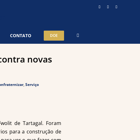
Instagram
YouTube
Telegram
CONTATO
DOE
contra novas
onfraternizar
,
Serviço
olit de Tartagal. Foram
rios para a construção de