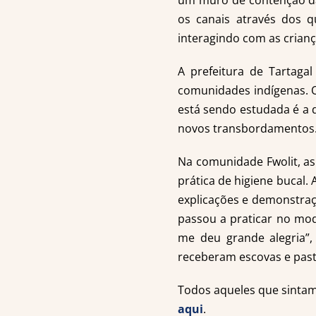
um muro de contenção das
os canais através dos 
interagindo com as crianç
A prefeitura de Tartaga
comunidades indígenas. O
está sendo estudada é a d
novos transbordamentos
Na comunidade Fwolit, as 
prática de higiene bucal.
explicações e demonstra
passou a praticar no mod
me deu grande alegria”, 
receberam escovas e past
Todos aqueles que sintam
aqui
.