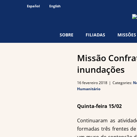
Ir
Español
English
para
o
conteúdo
SOBRE
FILIADAS
MISSÕES
Missão Confra
inundações
16 fevereiro 2018
|
Categories:
No
Humanitário
Quinta-feira 15/02
Continuaram as ativida
formadas três frentes de