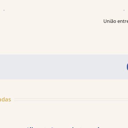
União entr
adas