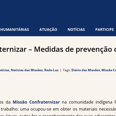
 HUMANITÁRIAS
ATUAÇÃO
NOTÍCIAS
PARTICIPE
ternizar – Medidas de prevenção 
tícias
,
Notícias das Missões
,
Rede-Luz
|
Tags:
Diário das Missões
,
Missão C
des da
Missão Confraternizar
na comunidade indígena Fw
 trabalho: uma ocupou-se em obter os materiais necessá