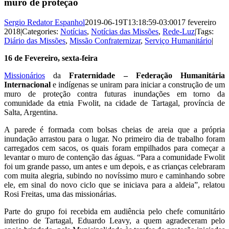
muro de proteção
Sergio Redator Espanhol
2019-06-19T13:18:59-03:00
17 fevereiro
2018
|
Categories:
Notícias
,
Notícias das Missões
,
Rede-Luz
|
Tags:
Diário das Missões
,
Missão Confraternizar
,
Serviço Humanitário
|
16 de Fevereiro, sexta-feira
Missionários
da
Fraternidade – Federação Humanitária
Internacional
e indígenas se uniram para iniciar a construção de um
muro de proteção contra futuras inundações em torno da
comunidade da etnia Fwolit, na cidade de Tartagal, província de
Salta, Argentina.
A parede é formada com bolsas cheias de areia que a própria
inundação arrastou para o lugar. No primeiro dia de trabalho foram
carregados cem sacos, os quais foram empilhados para começar a
levantar o muro de contenção das águas. “Para a comunidade Fwolit
foi um grande passo, um antes e um depois, e as crianças celebraram
com muita alegria, subindo no novíssimo muro e caminhando sobre
ele, em sinal do novo ciclo que se iniciava para a aldeia”, relatou
Rosi Freitas, uma das missionárias.
Parte do grupo foi recebida em audiência pelo chefe comunitário
interino de Tartagal, Eduardo Leavy, a quem agradeceram pelo