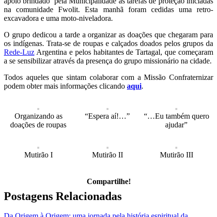
apoio brindado pela Municipalidade às tarefas de proteção iniciadas
na comunidade Fwolit. Esta manhã foram cedidas uma retro-
excavadora e uma moto-niveladora.
O grupo dedicou a tarde a organizar as doações que chegaram para
os indígenas. Trata-se de roupas e calçados doados pelos grupos da
Rede-Luz
Argentina e pelos habitantes de Tartagal, que começaram
a se sensibilizar através da presença do grupo missionário na cidade.
Todos aqueles que sintam colaborar com a Missão Confraternizar
podem obter mais informações clicando
aqui
.
Organizando as
“Espera aí!…”
“…Eu também quero
doações de roupas
ajudar”
Mutirão I
Mutirão II
Mutirão III
Compartilhe!
Facebook
Twitter
LinkedIn
WhatsApp
E-
Postagens Relacionadas
mail
Da Origem à Origem: uma jornada pela história espiritual da