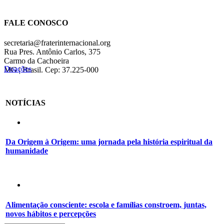
FALE CONOSCO
secretaria@fraterinternacional.org
Rua Pres. Antônio Carlos, 375
Carmo da Cachoeira
Doações
MG | Brasil. Cep: 37.225-000
NOTÍCIAS
Da Origem à Origem: uma jornada pela história espiritual da
humanidade
Alimentação consciente: escola e famílias constroem, juntas,
novos hábitos e percepções