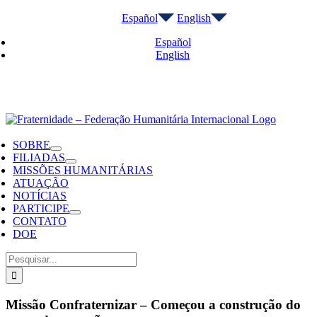
Ir
Español
English
para
o
Español
conteúdo
English
Instagram
YouTube
Telegram
SOBRE
FILIADAS
MISSÕES HUMANITÁRIAS
ATUAÇÃO
NOTÍCIAS
PARTICIPE
CONTATO
DOE
Buscar
resultados
para:
Missão Confraternizar – Começou a construção do