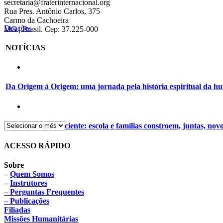
secretaria@fraterinternacional.org
Rua Pres. Antônio Carlos, 375
Carmo da Cachoeira
Doações
MG | Brasil. Cep: 37.225-000
NOTÍCIAS
Da Origem à Origem: uma jornada pela história espiritual da 
Alimentação consciente: escola e famílias constroem, juntas, nov
ACESSO RÁPIDO
Sobre
–
Quem Somos
–
Instrutores
– Perguntas Frequentes
– Publicações
Filiadas
Missões Humanitárias