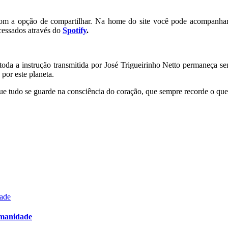
 com a opção de compartilhar. Na home do site você pode acompanha
cessados através do
Spotify
.
toda a instrução transmitida por José Trigueirinho Netto permaneça sem
por este planeta.
e tudo se guarde na consciência do coração, que sempre recorde o que 
dade
umanidade