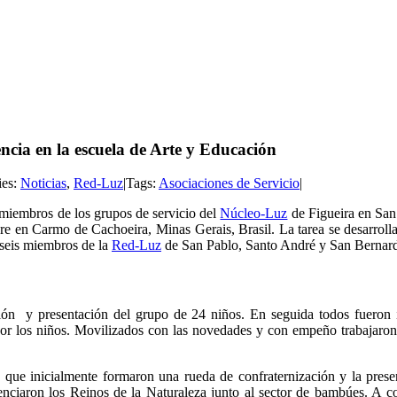
cia en la escuela de Arte y Educación
ies:
Noticias
,
Red-Luz
|
Tags:
Asociaciones de Servicio
|
 miembros de los grupos de servicio del
Núcleo-Luz
de Figueira en San
embre en Carmo de Cachoeira, Minas Gerais, Brasil. La tarea se desarro
 seis miembros de la
Red-Luz
de San Pablo, Santo André y San Bernar
ción y presentación del grupo de 24 niños. En seguida todos fueron in
r los niños. Movilizados con las novedades y con empeño trabajaron en 
s, que inicialmente formaron una rueda de confraternización y la pres
enciaron los Reinos de la Naturaleza junto al sector de bambúes. A con