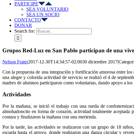
PARTICIPE
SEA VOLUNTARIO
SEA UN SOCIO
CONTACTO
DONAR
Search for:
Grupos Red-Luz en San Pablo participan de una viven
Nelson Frater
2017-12-30T14:34:57-02:00
30 diciembre 2017
|
Categor
Con la propuesta de una integración y fortificación amorosa entre los
una alegre y colorida actividad de servicio se realizó el 4 de septi
madres de alumnos participaron como voluntarias, dando apoyo a los
Actividades
Por la mañana, se inició el trabajo con una rueda de confraterniza
almohadoncito en forma de corazón, actividad totalmente aceptada po
costura y finalizaron la mañana con una merienda.
Por la tarde, las actividades se realizaron con un grupo de 18 niño
escuela hasta el arroyo, donde realizaron una danza circular y rever