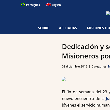
Skip
Português
English
to
content
SOBRE
AFILIADAS
MISIONES H
Dedicación y s
Misioneros por
03 diciembre 2019
|
Categories:
N
El fin de semana del 23
nuevo encuentro de la
J
jóvenes el servicio human