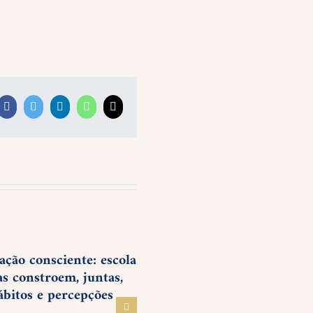
Facebook
Twitter
LinkedIn
WhatsApp
Correo
electrónico
ação consciente: escola
as constroem, juntas,
ábitos e percepções
6