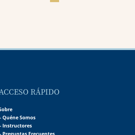
O Sagrado Chamado de
Roraima – Encontro 2025
07 enero 2026
ACCESO RÁPIDO
Sobre
– Quéne Somos
– Instructores
– Preguntas Frecuentes