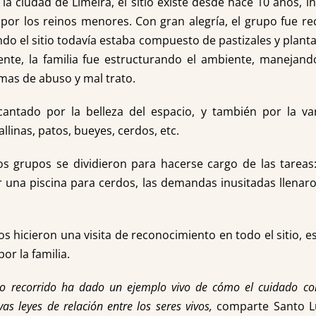
 la ciudad de Limeira, el sitio existe desde hace 10 años, 
 por los reinos menores. Con gran alegría, el grupo fue re
o el sitio todavía estaba compuesto de pastizales y planta
e, la familia fue estructurando el ambiente, manejando
mas de abuso y mal trato.
cantado por la belleza del espacio, y también por la v
llinas, patos, bueyes, cerdos, etc.
s grupos se dividieron para hacerse cargo de las tareas:
 una piscina para cerdos, las demandas inusitadas llenar
ios hicieron una visita de reconocimiento en todo el sitio, 
or la familia.
o recorrido ha dado un ejemplo vivo de cómo el cuidado con
as leyes de relación entre los seres vivos,
comparte Santo Lu