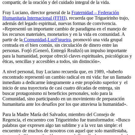
compartir, de la oración y del cuidado integral de la vida.
Fray Luciano, director general de la
Fraternidad – Federación
Humanitaria Internacional (FFHI)
, recuerda que Trigueirinho trajo,
además del legado espiritual, nuevas formas de convivencia.
«Representó un importante cambio de paradigma en el manejo de
los recursos materiales, monetarios y en la vida en comunidad. A
partir de la
Comunidad-LuzFigueira
, promovió una vida grupal
centrada en el bien común, sin circulación de dinero entre las
personas. Forjó (Generó, Entregó Realizó) un impulso importante
para la humanidad, porque ofreció claves espirituales, psicológicas y
éticas, sencillas y accesibles a todos, sin distinción».
A nivel personal, fray Luciano recuerda que, en 1989, «haberlo
encontrado representó un cambio radical en mi vida: fue un llamado
inmediato a dedicarme íntegramente a este propósito superior y el
inicio de una trayectoria de casi cuatro décadas de entrega, sin
buscar protagonismo ni beneficios personales, solo para la
Comunidad, sino participando en un movimiento de preparación
humanitaria ante los desafíos por los que atraviesa la humanidad».
Para la Madre María del Salvador, miembro del Consejo de
Regencia, el encuentro con Trigueirinho fue transformador. «Busco
palabras que expresen algo tan sublime y a la vez tan simple: el
encuentro de muchos de nosotros con aquel que solo manifestaba,