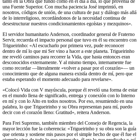
tanto en la Obra que fundó como en el día a día, lo que provenía de
una Fuente Superior. Con mucha paciencia José imprimió, en
nosotros, códigos de unión, de una cultura de paz y diálogo más allá
de lo interreligioso, recordándonos de la necesidad continua de
desestructurar nuestros condicionamientos egoístas y mezquinos».
El servidor humanitario Anderson, coordinador general de Fraterno
Servir, recuerda el impacto personal que tuvo en él su encuentro con
Trigueirinho: «Al escucharlo por primera vez, pude reconocer
dentro de mí lo que mi Ser vino a hacer a este planeta. Trigueirinho
me reveló caminos para recorrer la Vida, que hasta entonces eran
desconocidos externamente. Y al mismo tiempo, internamente fue
como recordar —literalmente «volver a pasar por el corazón»— un
conocimiento que de alguna manera existía dentro de mí, pero que
estaba esperando el momento adecuado para revelarse».
«Colocó Vida con V mayúscula, porque él reveló una forma de estar
en el mundo llena de significado, entrega y conexión con lo Interno
en mí y con lo Alto en todos nosotros. Por eso, resumiendo en una
palabra, lo que Trigueirinho y su Obra representan para mí, puedo
decir con el corazón lleno: Gratitud», reitera Anderson.
Para Frei Supremo, también miembro del Consejo de Regencia, la
mayor lección fue la coherencia: «Trigueirinho y su obra son la guía
que orienta y sostiene mis pasos por el simple hecho de que él fue el
ejemplo vivo de todo lo que expresaba, él era lo que predicaba y así