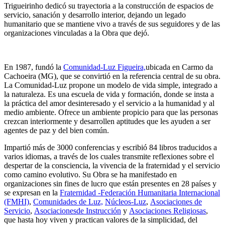
Trigueirinho dedicó su trayectoria a la construcción de espacios de
servicio, sanación y desarrollo interior, dejando un legado
humanitario que se mantiene vivo a través de sus seguidores y de las
organizaciones vinculadas a la Obra que dejó.
En 1987, fundó la
Comunidad-Luz Figueira,
ubicada en Carmo da
Cachoeira (MG), que se convirtió en la referencia central de su obra.
La Comunidad-Luz propone un modelo de vida simple, integrado a
la naturaleza. Es una escuela de vida y formación, donde se insta a
la práctica del amor desinteresado y el servicio a la humanidad y al
medio ambiente. Ofrece un ambiente propicio para que las personas
crezcan interiormente y desarrollen aptitudes que les ayuden a ser
agentes de paz y del bien común.
Impartió más de 3000 conferencias y escribió 84 libros traducidos a
varios idiomas, a través de los cuales transmite reflexiones sobre el
despertar de la consciencia, la vivencia de la fraternidad y el servicio
como camino evolutivo. Su Obra se ha manifestado en
organizaciones sin fines de lucro que están presentes en 28 países y
se expresan en la
Fraternidad -Federación Humanitaria Internacional
(FMHI)
,
Comunidades de Luz,
Núcleos-Luz
,
Asociaciones de
Servicio
,
Asociacionesde Instrucción
y
Asociaciones Religiosas
,
que hasta hoy viven y practican valores de la simplicidad, del