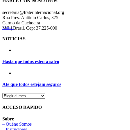
HABLE CON NOSOTROS
secretaria@fraterinternacional.org
Rua Pres. Antônio Carlos, 375
Carmo da Cachoeira
Donar
MG | Brasil. Cep: 37.225-000
NOTICIAS
Hasta que todos estén a salvo
Até que todos estejam seguros
ACCESO RÁPIDO
Sobre
– Quéne Somos
– Instructores