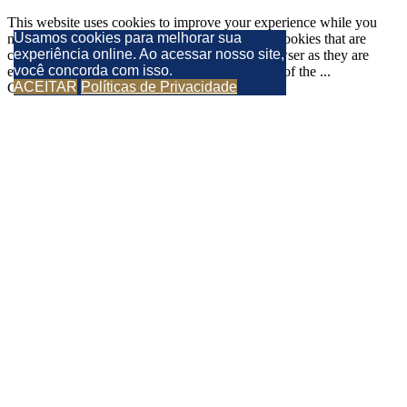
This website uses cookies to improve your experience while you
Usamos cookies para melhorar sua
navigate through the website. Out of these, the cookies that are
experiência online. Ao acessar nosso site,
categorized as necessary are stored on your browser as they are
você concorda com isso.
essential for the working of basic functionalities of the
...
ACEITAR
Políticas de Privacidade
GUARDAR Y ACEPTAR
Go to Top