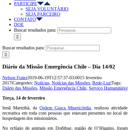
PARTICIPE
SEJA VOLUNTÁRIO
SEJA PARCEIRO
CONTATO
DOE
Buscar resultados para:
Buscar resultados para:
Diário da Missão Emergência Chile – Dia 14/02
Nelson Frater
2019-06-19T12:57:37-03:00
15 fevereiro
2017
|
Categories:
Notícias
,
Notícias das Missões
,
Rede-Luz
|
Tags:
Diário das Missões
,
Missão Emergência Chile
,
Serviço Humanitário
|
Terça, 14 de fevereiro
Irmã Martzthà, da
Ordem Graça Misericórdia
, realizou atividade
recreativa em roda com pessoas que estavam presentes no local de
hospedagem dos missionários.
No refúgio de animais em Doñihue, região de O’Higgins, foram