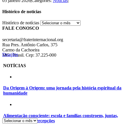
05 janeiro 2026
|
Categories:
Notícias
|
Histórico de notícias
Histórico de notícias
FALE CONOSCO
secretaria@fraterinternacional.org
Rua Pres. Antônio Carlos, 375
Carmo da Cachoeira
Doações
MG | Brasil. Cep: 37.225-000
NOTÍCIAS
Da Origem à Origem: uma jornada pela história espiritual da
humanidade
Alimentação consciente: escola e famílias constroem, juntas,
novos hábitos e percepções