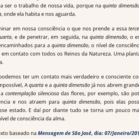
a ser o trabalho de nossa vida, porque na
quinta dimensã
a
, onde ela habita e nos aguarda.
inar em nossa consciência o que nos prende a essa
terc
uarta
, e de penetrar, em seguida, na
quinta dimensão
, o e
s encaminhados para a
quinta dimensão
, o nível de consciên
 em contato com todos os Reinos da Natureza. Uma planta
a.
podemos ter um contato mais verdadeiro e consciente co
mpossível, A
quarta
e a
quinta dimensão
já nos abrem grand
, a
contemplação silenciosa
das flores, por exemplo, são po
ência e nos atraem para
quinta dimensão
, pois elas p
esse estado. E daí por diante tudo se torna um pouco m
vel de consciência da alma.
exto baseado na
Mensagem de São José
, dia:
07/Janeiro/20