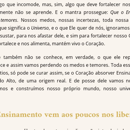
go que incomode, mas, sim, algo que deve fortalecer no
ente não se aprende. E o mantra prossegue:
Que o En
 temores
. Nossos medos, nossas incertezas, toda nossa
ue significa o
Universo
, e o que Ele quer de nós, ignoramo
sustar, para nos afastar dele, e sim para fortalecer nosso
ortalece e nos alimenta, mantém vivo o Coração.
e também não se conhece, em verdade, o que ele rep
lece e assim vamos perdendo os medos e temores. Toda es
ios, só pode se curar assim, se o Coração absorver Ensi
o Alto, de uma origem real. E de posse dele vamos nos
mos e construímos nosso próprio mundo, nosso unive
nsinamento vem aos poucos nos libe