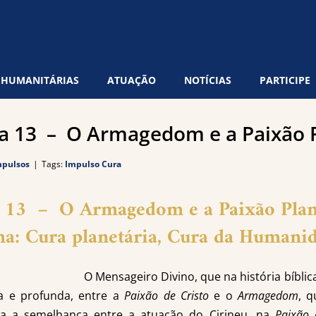
 HUMANITÁRIAS
ATUAÇÃO
NOTÍCIAS
PARTICIPE
ia 13 – O Armagedom e a Paixão 
mpulsos
|
Tags:
Impulso Cura
 13 – O Armagedom e a Paixão Plan
a: Cura planetária, Cura da Humani
O Mensageiro Divino, que na história bíblic
na e profunda, entre a
Paixão de Cristo
e o
Armagedom
, 
ra a semelhança entre a atuação do Cirineu, na
Paixão 