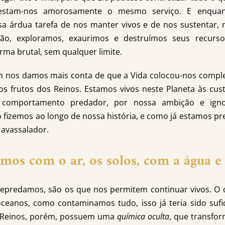
estam-nos amorosamente o mesmo serviço. E enquan
sa árdua tarefa de nos manter vivos e de nos sustentar,
ão, exploramos, exaurimos e destruímos seus recurso
orma brutal, sem qualquer limite.
m nos damos mais conta de que a Vida colocou-nos comp
os frutos dos Reinos. Estamos vivos neste Planeta às cus
 comportamento predador, por nossa ambição e ignor
 fizemos ao longo de nossa história, e como já estamos pr
 avassalador.
mos com o ar, os solos, com a água e
predamos, são os que nos permitem continuar vivos. O 
ceanos, como contaminamos tudo, isso já teria sido sufi
Os Reinos, porém, possuem uma
química oculta
, que transfor