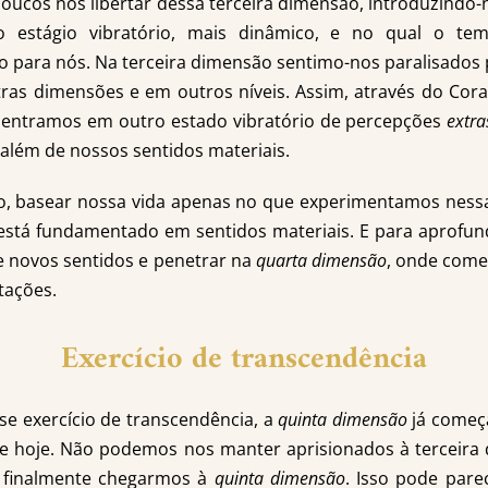
ucos nos libertar dessa terceira dimensão, introduzindo
o estágio vibratório, mais dinâmico, e no qual o 
 para nós. Na terceira dimensão sentimo-nos paralisados 
ras dimensões e em outros níveis. Assim, através do Cor
 entramos em outro estado vibratório de percepções
extra
além de nossos sentidos materiais.
o, basear nossa vida apenas no que experimentamos nessa
stá fundamentado em sentidos materiais. E para aprofu
e novos sentidos e penetrar na
quarta dimensão
, onde come
tações.
Exercício de transcendência
e exercício de transcendência, a
quinta dimensão
já começa
de hoje. Não podemos nos manter aprisionados à terceir
finalmente chegarmos à
quinta dimensão
. Isso pode pare