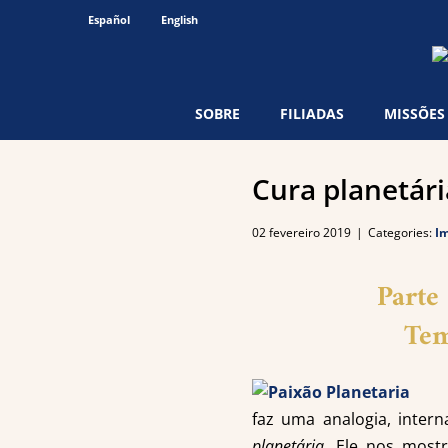
Ir
Español
English
para
o
conteúdo
SOBRE
FILIADAS
MISSÕES
Cura planetár
02 fevereiro 2019
|
Categories:
I
Parte
Tem
faz uma analogia, inter
planetária
. Ele nos most