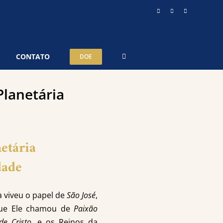
Instagram
YouTube
Telegram
CONTATO
DOE
Planetária
etária
dade
a viveu o papel de
São José
,
que Ele chamou de
Paixão
de Cristo
, e os Reinos da