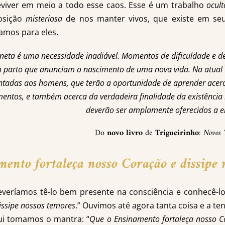
viver em meio a todo esse caos. Esse é um trabalho
ocult
osição
misteriosa
de nos manter vivos, que existe em seu
amos para eles.
aneta é uma necessidade inadiável. Momentos de dificuldade e d
 parto que anunciam o nascimento de uma nova vida. Na atual t
ntadas aos homens, que terão a oportunidade de aprender acerc
entos, e também acerca da verdadeira finalidade da existência 
deverão ser amplamente oferecidos a ele
Do
novo livro
de
Trigueirinho
:
Novos 
amento
fortaleça nosso Coração e dissipe 
veríamos tê-lo bem presente na consciência e conhecê-lo
issipe nossos temores
.” Ouvimos até agora tanta coisa e a te
ui tomamos o mantra: “
Que o Ensinamento fortaleça nosso C