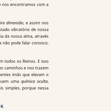
o
nos encontramos com a
eira dimensão
, e assim nos
stado vibratório de nossa
cia da nossa alma, através
 não pode falar conosco,
m todos os Reinos. E isso
es caminhos e nos trazem
tentes imãs que elevam o
ossuem uma
química oculta
,
ais simples, porque nessa
16
.