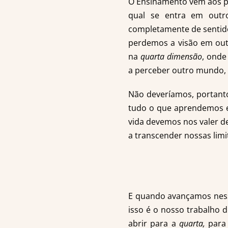
O Ensinamento vem aos po
qual se entra em outr
completamente de sentido
perdemos a visão em out
na
quarta dimensão
, onde
a perceber outro mundo, 
Não deveríamos, portant
tudo o que aprendemos e
vida devemos nos valer d
a transcender nossas limi
E quando avançamos ness
isso é o nosso trabalho 
abrir para a
quarta,
para 