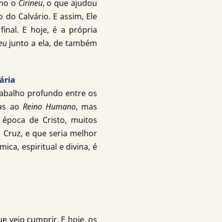
omo o
Cirineu
, o que ajudou
 do Calvário. E assim, Ele
inal. E hoje, é a própria
eu
junto a ela, de também
rabalho profundo entre os
nas ao
Reino Humano
, mas
época de Cristo, muitos
 Cruz, e que seria melhor
mica, espiritual e divina, é
ue veio cumprir. E hoje, os