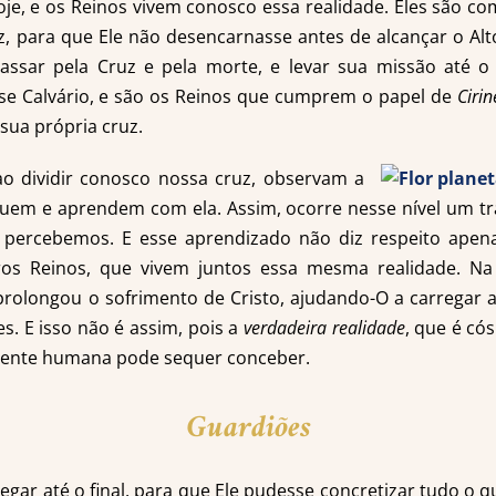
je, e os Reinos vivem conosco essa realidade. Eles são c
z, para que Ele não desencarnasse antes de alcançar o Alto
assar pela Cruz e pela morte, e levar sua missão até o f
e Calvário, e são os Reinos que cumprem o papel de
Cirin
 sua própria cruz.
ao dividir conosco nossa cruz, observam a
uem e aprendem com ela. Assim, ocorre nesse nível um t
 percebemos. E esse aprendizado não diz respeito ape
os Reinos, que vivem juntos essa mesma realidade. Na 
rolongou o sofrimento de Cristo, ajudando-O a carregar a
s. E isso não é assim, pois a
verdadeira
realidade
, que é cós
mente humana pode sequer conceber.
Guardiões
egar até o final, para que Ele pudesse concretizar tudo o q