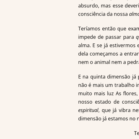
absurdo, mas esse deveri
consciência da nossa
alm
Teríamos então que exam
impede de passar para
q
alma. E se já estivermo
dela começamos a entrar
nem o animal nem a pedr
E na quinta dimensão já 
não é mais um trabalho i
muito mais luz As flores
nosso estado de consci
espiritual
, que já vibra n
dimensão já estamos no ní
T