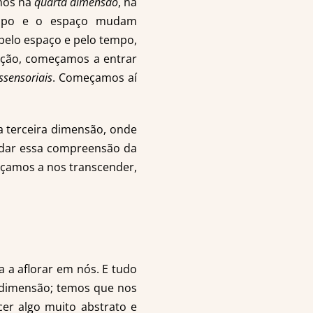
-nos na
quarta dimensão
, na
tempo e o espaço mudam
pelo espaço e pelo tempo,
ação, começamos a entrar
ssensoriais
. Começamos aí
 terceira dimensão, onde
ndar essa compreensão da
çamos a nos transcender,
 a aflorar em nós. E tudo
a dimensão; temos que nos
cer algo muito abstrato e