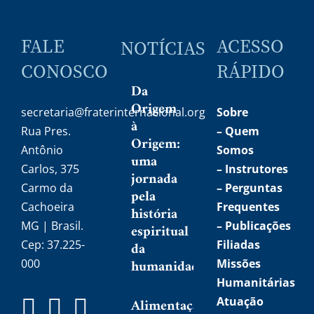
FALE
ACESSO
NOTÍCIAS
CONOSCO
RÁPIDO
Da
Origem
secretaria@fraterinternacional.org
Sobre
à
Rua Pres.
–
Quem
Origem:
Antônio
Somos
uma
Carlos, 375
–
Instrutores
jornada
Carmo da
– Perguntas
pela
Cachoeira
Frequentes
história
MG | Brasil.
– Publicações
espiritual
Cep: 37.225-
Filiadas
da
humanidade
000
Missões
Humanitárias
Atuação
Alimentação