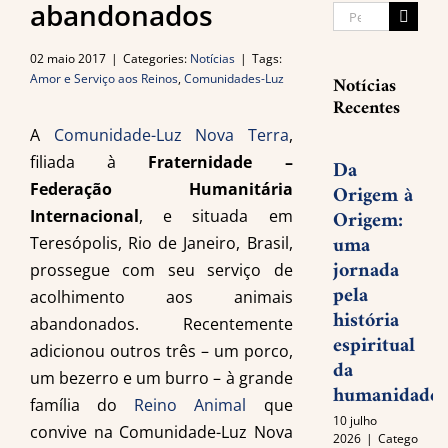
abandonados
Buscar
resultados
02 maio 2017
|
Categories:
Notícias
|
Tags:
para:
Amor e Serviço aos Reinos
,
Comunidades-Luz
Notícias
Recentes
A
Comunidade-Luz Nova Terra
,
filiada à
Fraternidade –
Da
Federação Humanitária
Origem à
Origem:
Internacional
, e situada em
uma
Teresópolis, Rio de Janeiro, Brasil,
jornada
prossegue com seu serviço de
pela
acolhimento aos animais
história
abandonados. Recentemente
espiritual
adicionou outros três – um porco,
da
um bezerro e um burro – à grande
humanidade
família do
Reino Animal
que
10 julho
convive na Comunidade-Luz Nova
2026
|
Categories: