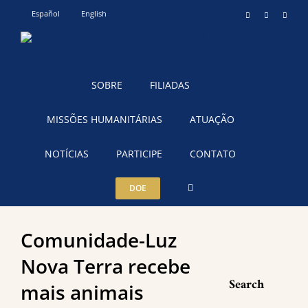
Ir
Español
English
Instagram
YouTube
Teleg
para
o
conteúdo
SOBRE
FILIADAS
MISSÕES HUMANITÁRIAS
ATUAÇÃO
NOTÍCIAS
PARTICIPE
CONTATO
DOE
Comunidade-Luz
Nova Terra recebe
Search
mais animais