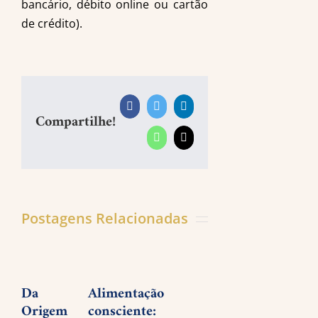
bancário, débito online ou cartão
de crédito).
Facebook
Twitter
LinkedIn
Compartilhe!
WhatsApp
E-
mail
Postagens Relacionadas
Da
Alimentação
Planejar
José
Origem
consciente:
é
Trig