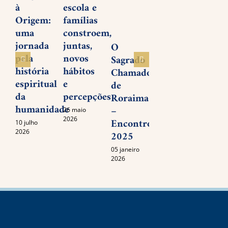
à
escola e
desenhar
Nett
Origem:
famílias
o futuro
um
uma
constroem,
lega
19 novembro
jornada
juntas,
vivo
2025
O
pela
novos
amor
Sagrado
história
hábitos
serv
Chamado
espiritual
e
de
15 set
da
percepções
2025
Roraima
humanidade
–
26 maio
2026
Encontro
10 julho
2026
2025
05 janeiro
2026