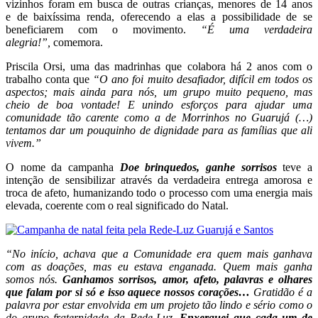
vizinhos foram em busca de outras crianças, menores de 14 anos
e de baixíssima renda, oferecendo a elas a possibilidade de se
beneficiarem com o movimento.
“
É uma verdadeira
alegria!”,
comemora.
Priscila Orsi, uma das madrinhas que colabora há 2 anos com o
trabalho conta que
“O ano foi muito desafiador, difícil em todos os
aspectos; mais ainda para nós, um grupo muito pequeno, mas
cheio de boa vontade! E unindo esforços para ajudar uma
comunidade tão carente como a de Morrinhos no Guarujá (…)
tentamos dar um pouquinho de dignidade para as famílias que ali
vivem.”
O nome da campanha
Doe brinquedos, ganhe sorrisos
teve a
intenção de sensibilizar através da verdadeira entrega amorosa e
troca de afeto, humanizando todo o processo com uma energia mais
elevada, coerente com o real significado do Natal.
“No início, achava que a Comunidade era quem mais ganhava
com as doações, mas eu estava enganada. Quem mais ganha
somos nós.
Ganhamos sorrisos, amor, afeto, palavras e olhares
que falam por si só e isso aquece nossos corações…
Gratidão é a
palavra por estar envolvida em um projeto tão lindo e sério como o
do grupo fraternidade da Rede-Luz.
Enxerguei que cada um de