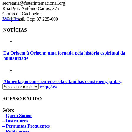
secretaria@fraterinternacional.org
Rua Pres. Antônio Carlos, 375
Carmo da Cachoeira
Doações
MG | Brasil. Cep: 37.225-000
NOTÍCIAS
Da Origem à Origem: uma jornada pela história espiritual da
humanidade
Alimentação consciente: escola e famílias constroem, juntas,
novos hábitos e percepções
ACESSO RÁPIDO
Sobre
–
Quem Somos
–
Instrutores
– Perguntas Frequentes
– Publicações