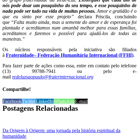
nós pode doar um pouquinho do seu tempo, e esse pouquinho de
nada pode ser tudo na vida de muitas pessoas.
Amor e gratidão é o
que eu sinto por esse projeto”
declara Priscila
,
concluindo
que
“Falta muito ainda, mas a semente do amor e de esperança foi
plantada e acreditamos num amanhã melhor para essas famílias,
acreditamos e faremos o possível para ajudá-los de todas as
maneiras.”
Os núcleos responsáveis pela iniciativa são filiados
à
Fraternidade– Federação Humanitária Internacional (FFHI)
.
Para fazer parte de ações como essa, entre em contato pelo telefone
(13) 99788-7941 ou pelo e-
mail
redeluzsaopaulo@fraterinternacional.org
Compartilhe!
Facebook
Twitter
LinkedIn
WhatsApp
E-mail
Postagens Relacionadas
Da Origem à Origem: uma jornada pela história espiritual da
humanidade