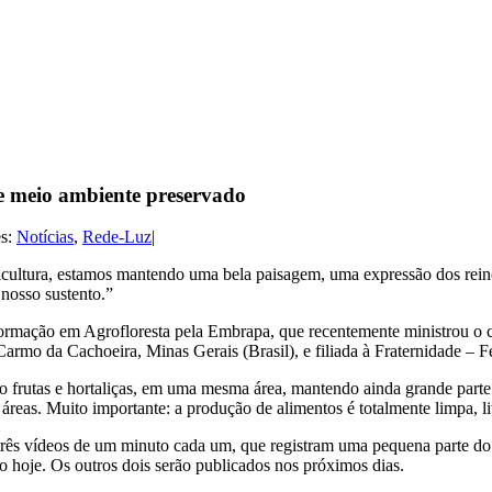
 e meio ambiente preservado
es:
Notícias
,
Rede-Luz
|
icultura, estamos mantendo uma bela paisagem, uma expressão dos reinos 
 nosso sustento.”
 formação em Agrofloresta pela Embrapa, que recentemente ministrou o 
armo da Cachoeira, Minas Gerais (Brasil), e filiada à Fraternidade – F
mo frutas e hortaliças, em uma mesma área, mantendo ainda grande parte
reas. Muito importante: a produção de alimentos é totalmente limpa, li
rês vídeos de um minuto cada um, que registram uma pequena parte do c
 hoje. Os outros dois serão publicados nos próximos dias.