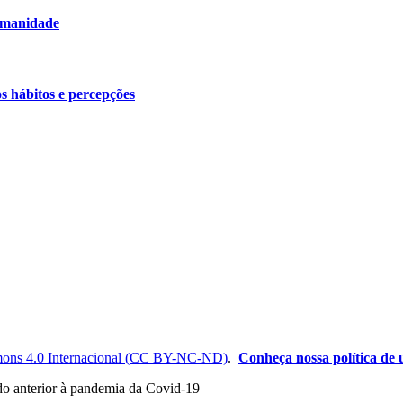
humanidade
os hábitos e percepções
ons 4.0 Internacional (CC BY-NC-ND)
.
Conheça nossa política de u
odo anterior à pandemia da Covid-19