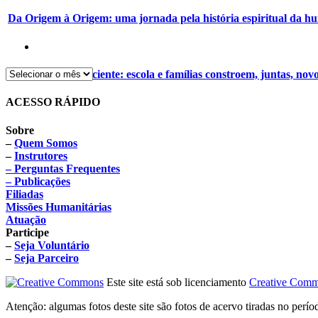
Da Origem à Origem: uma jornada pela história espiritual da 
Alimentação consciente: escola e famílias constroem, juntas, nov
ACESSO RÁPIDO
Sobre
–
Quem Somos
–
Instrutores
– Perguntas Frequentes
– Publicações
Filiadas
Missões Humanitárias
Atuação
Participe
–
Seja Voluntário
–
Seja Parceiro
Este site está sob licenciamento
Creative Comm
Atenção: algumas fotos deste site são fotos de acervo tiradas no perí