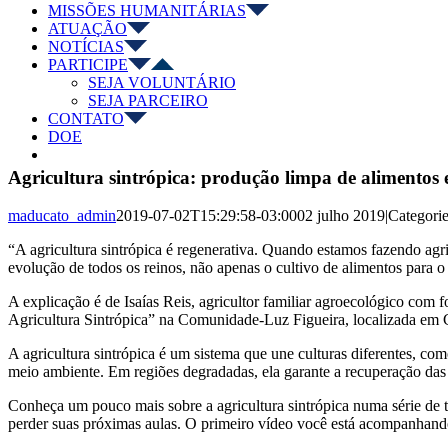
MISSÕES HUMANITÁRIAS
ATUAÇÃO
NOTÍCIAS
PARTICIPE
SEJA VOLUNTÁRIO
SEJA PARCEIRO
CONTATO
DOE
Agricultura sintrópica: produção limpa de alimentos
maducato_admin
2019-07-02T15:29:58-03:00
02 julho 2019
|
Categori
“A agricultura sintrópica é regenerativa. Quando estamos fazendo agr
evolução de todos os reinos, não apenas o cultivo de alimentos para o
A explicação é de Isaías Reis, agricultor familiar agroecológico com
Agricultura Sintrópica” na Comunidade-Luz Figueira, localizada em C
A agricultura sintrópica é um sistema que une culturas diferentes, co
meio ambiente. Em regiões degradadas, ela garante a recuperação das á
Conheça um pouco mais sobre a agricultura sintrópica numa série de t
perder suas próximas aulas. O primeiro vídeo você está acompanhando