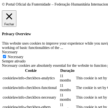
© Portal Oficial da Fraternidade – Federação Humanitária Internacio
Fechar
Privacy Overview
This website uses cookies to improve your experience while you navigat
working of basic functionalities of the
...
Necessary
Necessary
Sempre ativado
Necessary cookies are absolutely essential for the website to function
Cookie
Duração
11
cookielawinfo-checkbox-analytics
This cookie is set b
months
11
cookielawinfo-checkbox-functional
The cookie is set by
months
11
cookielawinfo-checkbox-necessary
This cookie is set b
months
11
cookielawinfo-checkbox-others
This cookie is set b