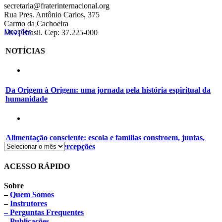
secretaria@fraterinternacional.org
Rua Pres. Antônio Carlos, 375
Carmo da Cachoeira
Doações
MG | Brasil. Cep: 37.225-000
NOTÍCIAS
Da Origem à Origem: uma jornada pela história espiritual da
humanidade
Alimentação consciente: escola e famílias constroem, juntas,
novos hábitos e percepções
ACESSO RÁPIDO
Sobre
–
Quem Somos
–
Instrutores
– Perguntas Frequentes
– Publicações