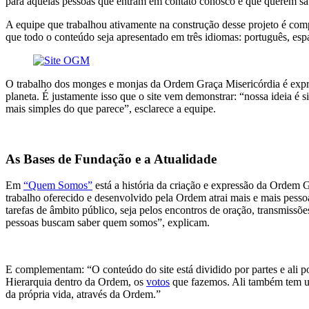
para aquelas pessoas que entram em contato conosco e que querem sab
A equipe que trabalhou ativamente na construção desse projeto é comp
que todo o conteúdo seja apresentado em três idiomas: português, espa
O trabalho dos monges e monjas da Ordem Graça Misericórdia é expre
planeta. É justamente isso que o site vem demonstrar: “nossa ideia é
mais simples do que parece”, esclarece a equipe.
As Bases de Fundação e a Atualidade
Em
“Quem Somos”
está a história da criação e expressão da Ordem 
trabalho oferecido e desenvolvido pela Ordem atrai mais e mais pesso
tarefas de âmbito público, seja pelos encontros de oração, transmissõe
pessoas buscam saber quem somos”, explicam.
E complementam: “O conteúdo do site está dividido por partes e ali 
Hierarquia dentro da Ordem, os
votos
que fazemos. Ali também tem u
da própria vida, através da Ordem.”