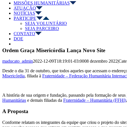
MISSÕES HUMANITÁRIAS
ATUAÇÃO
NOTÍCIAS
PARTICIPE
SEJA VOLUNTÁRIO
SEJA PARCEIRO
CONTATO
DOE
Ordem Graça Misericórdia Lança Novo Site
maducato_admin
2022-12-09T18:19:01-03:00
08 dezembro 2022
|
Cate
Desde o dia 31 de outubro, que todos aqueles que acessam o endereç
Misericórdia
, filiada à
Fraternidade – Federação Humanitária Internac
A história de sua origem e fundação, passando pela formação de seus
Humanitárias
e demais filiadas da
Fraternidade – Humanitária (FFHI)
A Proposta
Conforme relatam os integrantes da equipe que criou o projeto do site