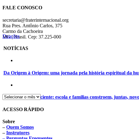
FALE CONOSCO
secretaria@fraterinternacional.org
Rua Pres. Antônio Carlos, 375
Carmo da Cachoeira
Doações
MG | Brasil. Cep: 37.225-000
NOTÍCIAS
Da Origem à Origem: uma jornada pela história espiritual da 
Alimentação consciente: escola e famílias constroem, juntas, nov
ACESSO RÁPIDO
Sobre
–
Quem Somos
–
Instrutores
– Perguntas Frequentes