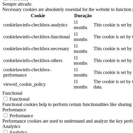
Sempre ativado
Necessary cookies are absolutely essential for the website to function
Cookie
Duração
11
cookielawinfo-checkbox-analytics
This cookie is set b
months
11
cookielawinfo-checkbox-functional
The cookie is set by
months
11
cookielawinfo-checkbox-necessary
This cookie is set b
months
11
cookielawinfo-checkbox-others
This cookie is set b
months
cookielawinfo-checkbox-
11
This cookie is set b
performance
months
11
The cookie is set by
viewed_cookie_policy
months
data.
Functional
Functional
Functional cookies help to perform certain functionalities like sharing 
Performance
Performance
Performance cookies are used to understand and analyze the key perfor
Analytics
Analytics