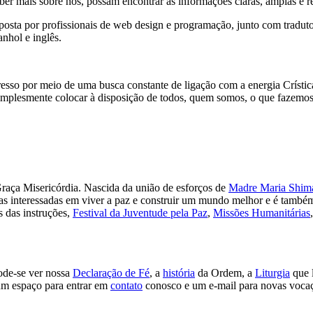
er mais sobre nós, possam encontrar as informações claras, amplas e r
osta por profissionais de web design e programação, junto com tradutor
nhol e inglês.
sso por meio de uma busca constante de ligação com a energia Crístic
 simplesmente colocar à disposição de todos, quem somos, o que fazemo
Graça Misericórdia. Nascida da união de esforços de
Madre Maria Shima
as interessadas em viver a paz e construir um mundo melhor e é também
s das instruções,
Festival da Juventude pela Paz
,
Missões Humanitárias
pode-se ver nossa
Declaração de Fé
, a
história
da Ordem, a
Liturgia
que l
m espaço para entrar em
contato
conosco e um e-mail para novas vocaç