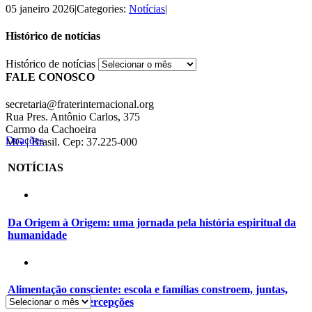
05 janeiro 2026
|
Categories:
Notícias
|
Histórico de notícias
Histórico de notícias
FALE CONOSCO
secretaria@fraterinternacional.org
Rua Pres. Antônio Carlos, 375
Carmo da Cachoeira
Doações
MG | Brasil. Cep: 37.225-000
NOTÍCIAS
Da Origem à Origem: uma jornada pela história espiritual da
humanidade
Alimentação consciente: escola e famílias constroem, juntas,
novos hábitos e percepções