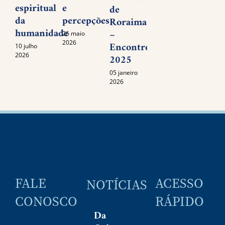
espiritual
e
de
15 set
da
percepções
2025
Roraima
humanidade
–
26 maio
2026
Encontro
10 julho
2026
2025
05 janeiro
2026
FALE
ACESSO
NOTÍCIAS
CONOSCO
RÁPIDO
Da