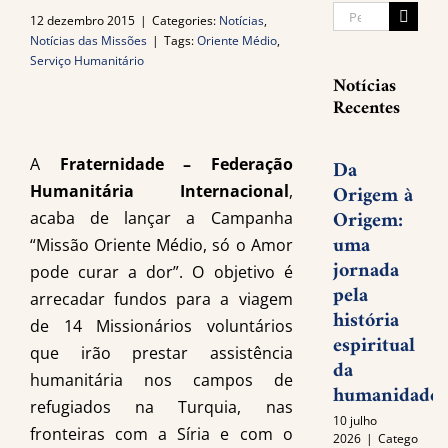
Buscar
12 dezembro 2015
|
Categories:
Notícias
,
resultados
Notícias das Missões
|
Tags:
Oriente Médio
,
Serviço Humanitário
para:
Notícias
Recentes
A
Fraternidade – Federação
Da
Origem à
Humanitária Internacional
,
Origem:
acaba de lançar a Campanha
uma
“Missão Oriente Médio, só o Amor
jornada
pode curar a dor”. O objetivo é
pela
arrecadar fundos para a viagem
história
de 14 Missionários voluntários
espiritual
que irão prestar assistência
da
humanitária nos campos de
humanidade
refugiados na Turquia, nas
10 julho
fronteiras com a Síria e com o
2026
|
Categories: