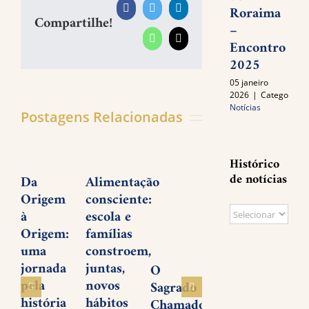
Roraima
Facebook
Twitter
LinkedIn
Compartilhe!
–
Encontro
WhatsApp
E-
mail
2025
05 janeiro
2026
|
Categories:
Notícias
Postagens Relacionadas
Histórico
de notícias
Da
Alimentação
Planejar
José
Origem
consciente:
é
Trig
Histórico
à
escola e
desenhar
Nett
Origem:
famílias
o futuro
um
de
uma
constroem,
lega
notícias
19 novembro
jornada
juntas,
vivo
2025
O
pela
novos
amor
Sagrado
história
hábitos
serv
Chamado