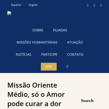
Ir
Español
English
Instagram
YouTube
Teleg
para
o
conteúdo
SOBRE
FILIADAS
MISSÕES HUMANITÁRIAS
ATUAÇÃO
NOTÍCIAS
PARTICIPE
CONTATO
DOE
Missão Oriente
Médio, só o Amor
Search
pode curar a dor