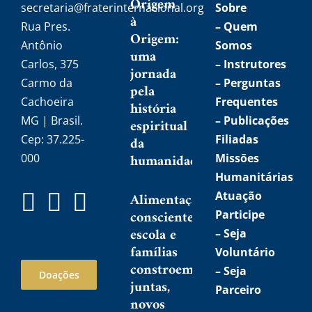
Origem
secretaria@fraterinternacional.org
Sobre
à
Rua Pres.
–
Quem
Origem:
Antônio
Somos
uma
Carlos, 375
–
Instrutores
jornada
Carmo da
– Perguntas
pela
Cachoeira
Frequentes
história
MG | Brasil.
– Publicações
espiritual
Cep: 37.225-
Filiadas
da
humanidade
000
Missões
Humanitárias
Atuação
Alimentação
consciente:
Participe
escola e
–
Seja
famílias
Voluntário
constroem,
–
Seja
Doações
juntas,
Parceiro
novos