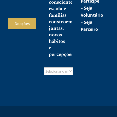
consciente:
Participe
escola e
–
Seja
famílias
Voluntário
constroem,
–
Seja
Doações
juntas,
Parceiro
novos
hábitos
e
percepções