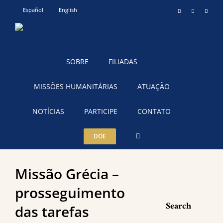
Ir
Español
English
Instagram
YouTube
Teleg
para
o
conteúdo
SOBRE
FILIADAS
MISSÕES HUMANITÁRIAS
ATUAÇÃO
NOTÍCIAS
PARTICIPE
CONTATO
DOE
Missão Grécia –
prosseguimento
Search
das tarefas