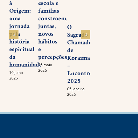
à
escola e
desenhar
Nett
Origem:
famílias
o futuro
um
uma
constroem,
lega
19 novembro
jornada
juntas,
vivo
2025
O
pela
novos
amor
Sagrado
história
hábitos
serv
Chamado
espiritual
e
de
15 set
da
percepções
2025
Roraima
humanidade
–
26 maio
2026
Encontro
10 julho
2026
2025
05 janeiro
2026