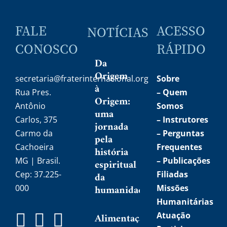
FALE
ACESSO
NOTÍCIAS
CONOSCO
RÁPIDO
Da
Origem
secretaria@fraterinternacional.org
Sobre
à
Rua Pres.
–
Quem
Origem:
Antônio
Somos
uma
Carlos, 375
–
Instrutores
jornada
Carmo da
– Perguntas
pela
Cachoeira
Frequentes
história
MG | Brasil.
– Publicações
espiritual
Cep: 37.225-
Filiadas
da
humanidade
000
Missões
Humanitárias
Atuação
Alimentação