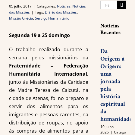
Buscar
05 julho 2017
|
Categories:
Notícias
,
Notícias
resultados
das Missões
|
Tags:
Diário das Missões
,
Missão Grécia
,
Serviço Humanitário
para:
Notícias
Recentes
Segunda 19 a 25 domingo
O trabalho realizado durante a
Da
Origem à
semana pelos missionários da
Origem:
Fraternidade – Federação
uma
Humanitária Internacional
,
jornada
junto às Missionárias da Caridade
pela
de Madre Teresa de Calcutá, na
história
cidade de Atenas, foi no preparo e
espiritual
servir dos alimentos para os
da
imigrantes e pessoas carentes, na
humanidade
distribuição de roupas, no apoio
10 julho
às compras de alimentos para a
2026
|
Categories: