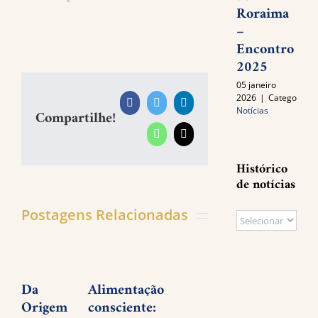
Roraima
–
Encontro
2025
05 janeiro
2026
|
Categories:
Facebook
Twitter
LinkedIn
Notícias
Compartilhe!
WhatsApp
E-
mail
Histórico
de notícias
Postagens Relacionadas
Histórico
de
notícias
Da
Alimentação
Planejar
José
Origem
consciente:
é
Trig