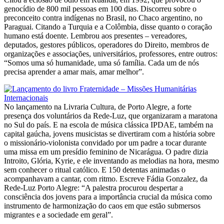
genocídio de 800 mil pessoas em 100 dias. Discorreu sobre o
preconceito contra indígenas no Brasil, no Chaco argentino, no
Paraguai. Citando a Turquia e a Colômbia, disse quanto o coração
humano está doente. Lembrou aos presentes – vereadores,
deputados, gestores públicos, operadores do Direito, membros de
organizações e associações, universitários, professores, entre outros:
“Somos uma só humanidade, uma só família. Cada um de nós
precisa aprender a amar mais, amar melhor”.
No lançamento na Livraria Cultura, de Porto Alegre, a forte
presença dos voluntários da Rede-Luz, que organizaram a maratona
no Sul do país. E na escola de música clássica IPDAE, também na
capital gaúcha, jovens musicistas se divertiram com a história sobre
o missionário-violonista convidado por um padre a tocar durante
uma missa em um presídio feminino de Nicarágua. O padre dizia
Introito, Glória, Kyrie, e ele inventando as melodias na hora, mesmo
sem conhecer o ritual católico. E 150 detentas animadas o
acompanhavam a cantar, com ritmo. Escreve Fádia Gonzalez, da
Rede-Luz Porto Alegre: “A palestra procurou despertar a
consciência dos jovens para a importância crucial da música como
instrumento de harmonização do caos em que estão submersos
migrantes e a sociedade em geral”.