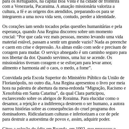
para os Refugiados, na capital Boa Vista e na cidade de fronteira
com a Venezuela, Pacaraima. A atuação missionária valoriza a
cultura, a fé e as origens dos atendidos, preparando-os para se
integrarem a uma nova vida sem, contudo, perder a identidade.
Os corações iam sendo tocados pelas questões humanitárias e pela
esperança, quando Ana Regina discorreu sobre um momento
crucial: “Por que cada vez mais pessoas, mesmo levando uma vida
material estável, passam a sentir um grande vazio? Nada as preenche
e caem em crise e depressão. As almas estão com sede e precisam de
coragem para mudar. O serviço abnegado é um caminho seguro para
nos libertar da dor. Quando servimos, uma luz se acende. Os
missionários tiveram coragem e se esforçam para levar amor,
alimento e harmonia até o caos, o medo, a fome”.
Convidada pela Escola Superior do Ministério Público da União de
Florianópolis, no outro dia, Ana Regina apresentou o livro por meia
hora na palestra de abertura da mesa-redonda “Migração, Racismo e
Xenofobia em Santa Catarina”, da qual Clara participou,
esclarecendo sobre os abrigos de Roraima. Para elucidar como o
desamor, a rejeição e a indiferença destroem o ser humano, a autora
narrou histórias sobre as consequências do cruel programa dos
dominadores. Ridicularizam culturas e inferiorizam a cor de pele
para destruir a autoestima de povos e, assim, adquirir poder.
Citou a eclosão de ódio em Ruanda, em 1992, que provocou o