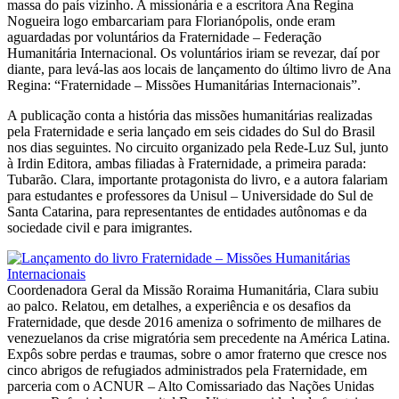
massa do país vizinho. A missionária e a escritora Ana Regina
Nogueira logo embarcariam para Florianópolis, onde eram
aguardadas por voluntários da Fraternidade – Federação
Humanitária Internacional. Os voluntários iriam se revezar, daí por
diante, para levá-las aos locais de lançamento do último livro de Ana
Regina: “Fraternidade – Missões Humanitárias Internacionais”.
A publicação conta a história das missões humanitárias realizadas
pela Fraternidade e seria lançado em seis cidades do Sul do Brasil
nos dias seguintes. No circuito organizado pela Rede-Luz Sul, junto
à Irdin Editora, ambas filiadas à Fraternidade, a primeira parada:
Tubarão. Clara, importante protagonista do livro, e a autora falariam
para estudantes e professores da Unisul – Universidade do Sul de
Santa Catarina, para representantes de entidades autônomas e da
sociedade civil e para imigrantes.
Coordenadora Geral da Missão Roraima Humanitária, Clara subiu
ao palco. Relatou, em detalhes, a experiência e os desafios da
Fraternidade, que desde 2016 ameniza o sofrimento de milhares de
venezuelanos da crise migratória sem precedente na América Latina.
Expôs sobre perdas e traumas, sobre o amor fraterno que cresce nos
cinco abrigos de refugiados administrados pela Fraternidade, em
parceria com o ACNUR – Alto Comissariado das Nações Unidas