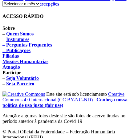
novos hábitos e percepções
ACESSO RÁPIDO
Sobre
–
Quem Somos
–
Instrutores
– Perguntas Frequentes
– Publicações
Filiadas
Missões Humanitárias
Atuação
Participe
–
Seja Voluntário
–
Seja Parceiro
Este site está sob licenciamento
Creative
Commons 4.0 Internacional (CC BY-NC-ND)
.
Conheça nossa
política de uso justo (fair use)
Atenção: algumas fotos deste site são fotos de acervo tiradas no
período anterior à pandemia da Covid-19
© Portal Oficial da Fraternidade – Federação Humanitária
Internacional (FFHI)