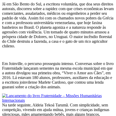
Já em São Bento do Sul, a escritora voluntária, que doa seus direitos
autorais, discorreu sobre a rapidez com que crises econômicas levam
comerciantes, assalariados, médicos ou engenheiros a perder seu
padrão de vida. Assim foi com os chamados novos pobres da Grécia
e com a professora universitária venezuelana, que hoje faxina
banheiros no Brasil. O planeta agoniza e a natureza responde às
agressões com violência. Um tornado de quatro minutos arrasou a
próspera cidade de Dolores, no Uruguai. O maior incêndio florestal
do Chile destruiu a fazenda, a casa e o gato de um rico agricultor
chileno.
Em Joinville, o percurso prosseguiu intenso. Conversas sobre o livro
Fraternidade lançaram sementes na mesma escola municipal em que
a autora divulgou sua primeira obra, “Viver o Amor aos Cães”, em
2016. Lá estavam 180 alunos, professores, auxiliares da educação e
a escritora joinvilense Marlete Cardoso, que contou uma lenda
guarani sobre a criação dos animais.
Na tarde seguinte, Aldeia Tekoá Tarumã. Com simplicidade, sem
competição, vivendo em ajuda mútua, jovens e crianças indígenas
silenciosas, mães amamentando bebês, mais alguns brancos,