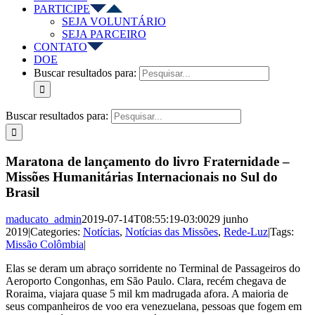
PARTICIPE
SEJA VOLUNTÁRIO
SEJA PARCEIRO
CONTATO
DOE
Buscar resultados para:
Buscar resultados para:
Maratona de lançamento do livro Fraternidade –
Missões Humanitárias Internacionais no Sul do
Brasil
maducato_admin
2019-07-14T08:55:19-03:00
29 junho
2019
|
Categories:
Notícias
,
Notícias das Missões
,
Rede-Luz
|
Tags:
Missão Colômbia
|
Elas se deram um abraço sorridente no Terminal de Passageiros do
Aeroporto Congonhas, em São Paulo. Clara, recém chegava de
Roraima, viajara quase 5 mil km madrugada afora. A maioria de
seus companheiros de voo era venezuelana, pessoas que fogem em