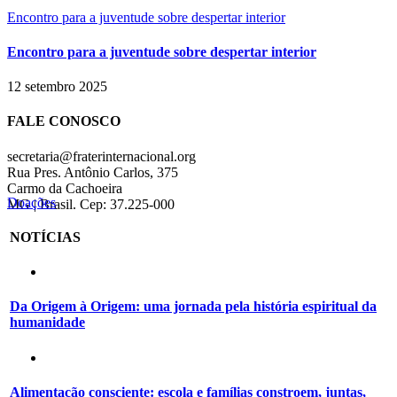
Encontro para a juventude sobre despertar interior
Encontro para a juventude sobre despertar interior
12 setembro 2025
FALE CONOSCO
secretaria@fraterinternacional.org
Rua Pres. Antônio Carlos, 375
Carmo da Cachoeira
Doações
MG | Brasil. Cep: 37.225-000
NOTÍCIAS
Da Origem à Origem: uma jornada pela história espiritual da
humanidade
Alimentação consciente: escola e famílias constroem, juntas,