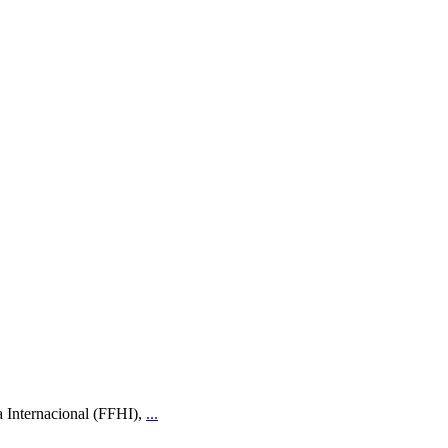
a Internacional (FFHI),
...