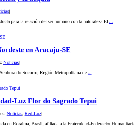
icias
|
cta para la relación del ser humano con la naturaleza El
...
-SE
Nordeste en Aracaju-SE
s:
Noticias
|
a Senhora do Socorro, Región Metropolitana de
...
grado Tepui
idad-Luz Flor do Sagrado Tepui
ies:
Noticias
,
Red-Luz
|
da en Roraima, Brasil, afiliada a la Fraternidad-FederaciónHumanitari