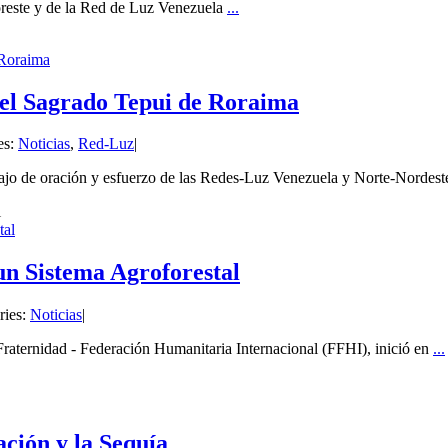
oreste y de la Red de Luz Venezuela
...
 Roraima
del Sagrado Tepui de Roraima
es:
Noticias
,
Red-Luz
|
ajo de oración y esfuerzo de las Redes-Luz Venezuela y Norte-Nordes
tal
n Sistema Agroforestal
ries:
Noticias
|
raternidad - Federación Humanitaria Internacional (FFHI), inició en
...
ación y la Sequía