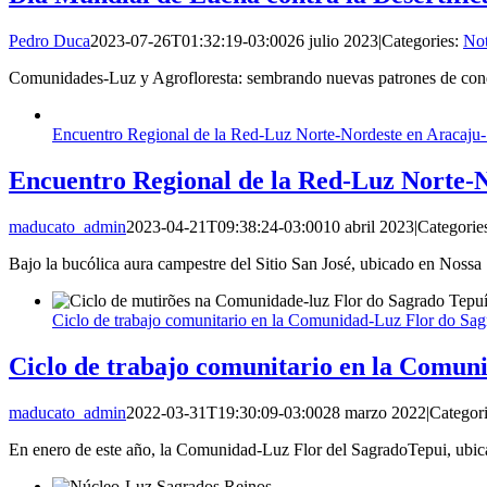
Pedro Duca
2023-07-26T01:32:19-03:00
26 julio 2023
|
Categories:
Not
Comunidades-Luz y Agrofloresta: sembrando nuevas patrones de condu
Encuentro Regional de la Red-Luz Norte-Nordeste en Aracaju
Encuentro Regional de la Red-Luz Norte-
maducato_admin
2023-04-21T09:38:24-03:00
10 abril 2023
|
Categorie
Bajo la bucólica aura campestre del Sitio San José, ubicado en Noss
Ciclo de trabajo comunitario en la Comunidad-Luz Flor do Sa
Ciclo de trabajo comunitario en la Comun
maducato_admin
2022-03-31T19:30:09-03:00
28 marzo 2022
|
Categor
En enero de este año, la Comunidad-Luz Flor del SagradoTepui, ubica