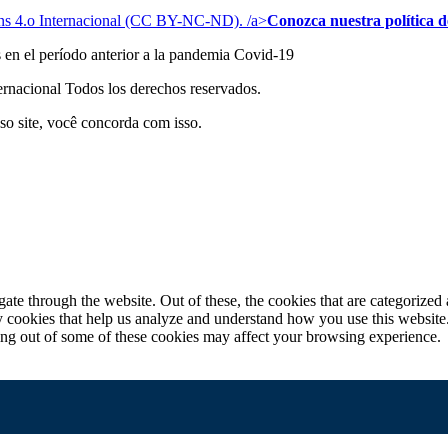
s 4.o Internacional (CC BY-NC-ND). /a>
Conozca nuestra política de
s en el período anterior a la pandemia Covid-19
acional Todos los derechos reservados.
so site, você concorda com isso.
e through the website. Out of these, the cookies that are categorized a
rty cookies that help us analyze and understand how you use this websit
ting out of some of these cookies may affect your browsing experience.