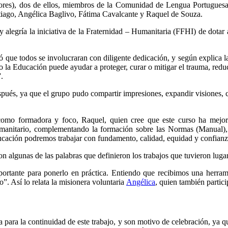
inadores), dos de ellos, miembros de la Comunidad de Lengua Portugues
tiago, Angélica Baglivo, Fátima Cavalcante y Raquel de Souza.
 alegría la iniciativa de la Fraternidad – Humanitaria (FFHI) de dotar
que todos se involucraran con diligente dedicación, y según explica la
mo la Educación puede ayudar a proteger, curar o mitigar el trauma, redu
.
pués, ya que el grupo pudo compartir impresiones, expandir visiones, c
 como formadora y foco, Raquel, quien cree que este curso ha mejor
humanitario, complementando la formación sobre las Normas (Manual), 
ucación podremos trabajar con fundamento, calidad, equidad y confianz
n algunas de las palabras que definieron los trabajos que tuvieron lugar 
portante para ponerlo en práctica. Entiendo que recibimos una herrami
”. Así lo relata la misionera voluntaria
Angélica
, quien también parti
a para la continuidad de este trabajo, y son motivo de celebración, ya q