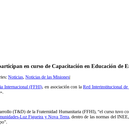
participan en curso de Capacitación en Educación de 
ries:
Noticias
,
Noticias de las Misiones
|
ia Internacional (FFHI)
, en asociación con la
Red Interinstitucional 
».
arrollo (T&D) de la Fraternidad Humanitaria (FFHI), “el curso tuvo co
unidades-Luz Figueira y Nova Terra
, dentro de las normas del INEE,
po”.