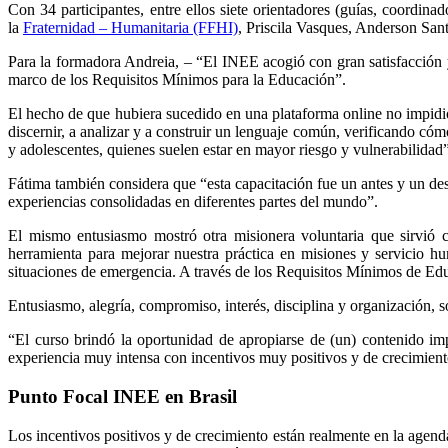
Con 34 participantes, entre ellos siete orientadores (guías, coord
la
Fraternidad – Humanitaria (FFHI)
, Priscila Vasques, Anderson San
Para la formadora Andreia, – “El INEE acogió con gran satisfacción y
marco de los Requisitos Mínimos para la Educación”.
El hecho de que hubiera sucedido en una plataforma online no impidió 
discernir, a analizar y a construir un lenguaje común, verificando có
y adolescentes, quienes suelen estar en mayor riesgo y vulnerabilidad”
Fátima también considera que “esta capacitación fue un antes y un des
experiencias consolidadas en diferentes partes del mundo”.
El mismo entusiasmo mostró otra misionera voluntaria que sirvió
herramienta para mejorar nuestra práctica en misiones y servicio 
situaciones de emergencia. A través de los Requisitos Mínimos de Ed
Entusiasmo, alegría, compromiso, interés, disciplina y organización, so
“El curso brindó la oportunidad de apropiarse de (un) contenido im
experiencia muy intensa con incentivos muy positivos y de crecimiento
Punto Focal INEE en Brasil
Los incentivos positivos y de crecimiento están realmente en la agend