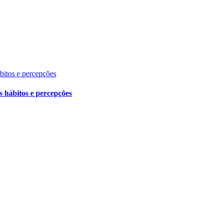
ábitos e percepções
s hábitos e percepções