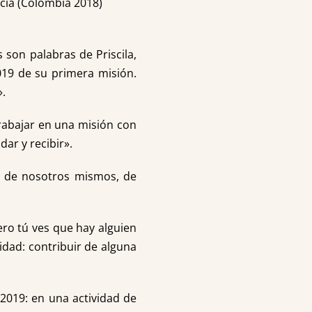
ia (Colombia 2018)
 son palabras de Priscila,
019 de su primera misión.
».
trabajar en una misión con
ar y recibir».
ir de nosotros mismos, de
ro tú ves que hay alguien
idad: contribuir de alguna
 2019: en una actividad de