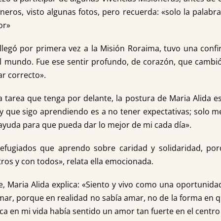
oneros, visto algunas fotos, pero recuerda: «solo la palabr
or»
 llegó por primera vez a la Misión Roraima, tuvo una confi
l mundo. Fue ese sentir profundo, de corazón, que cambió
ar correcto».
 tarea que tenga por delante, la postura de Maria Alida e
 y que sigo aprendiendo es a no tener expectativas; solo m
ayuda para que pueda dar lo mejor de mi cada día».
refugiados que aprendo sobre caridad y solidaridad, po
tros y con todos», relata ella emocionada.
e, Maria Alida explica: «Siento y vivo como una oportunida
ar, porque en realidad no sabía amar, no de la forma en q
 en mi vida había sentido un amor tan fuerte en el centro