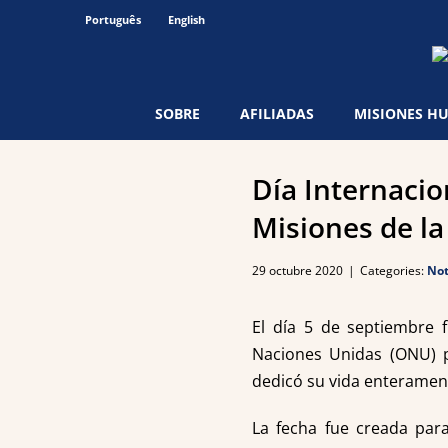
Skip
Português
English
to
content
SOBRE
AFILIADAS
MISIONES H
Día Internacio
Misiones de la
29 octubre 2020
|
Categories:
Not
El día 5 de septiembre f
Naciones Unidas (ONU) p
dedicó su vida enterament
La fecha fue creada para