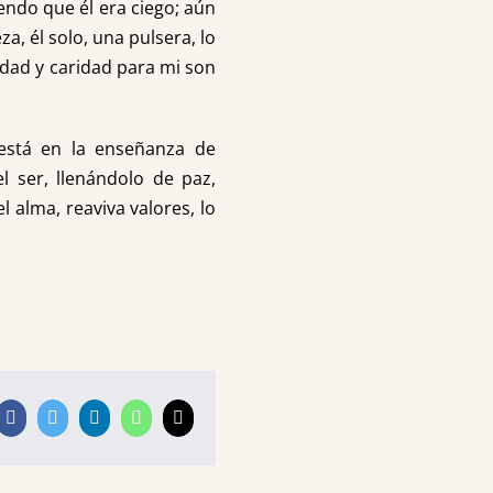
endo que él era ciego; aún
za, él solo, una pulsera, lo
ridad y caridad para mi son
 está en la enseñanza de
l ser, llenándolo de paz,
 alma, reaviva valores, lo
Facebook
Twitter
LinkedIn
WhatsApp
Correo
electrónico