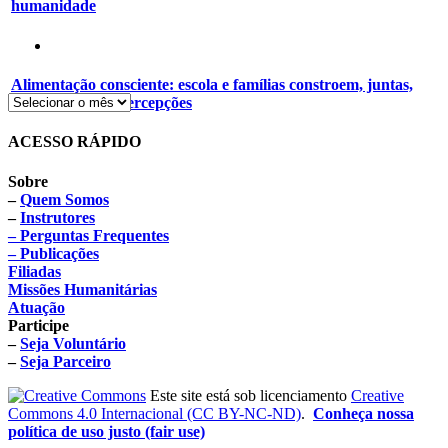
humanidade
Alimentação consciente: escola e famílias constroem, juntas,
novos hábitos e percepções
ACESSO RÁPIDO
Sobre
–
Quem Somos
–
Instrutores
– Perguntas Frequentes
– Publicações
Filiadas
Missões Humanitárias
Atuação
Participe
–
Seja Voluntário
–
Seja Parceiro
Este site está sob licenciamento
Creative
Commons 4.0 Internacional (CC BY-NC-ND)
.
Conheça nossa
política de uso justo (fair use)