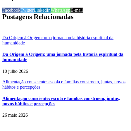
Facebook
Twitter
LinkedIn
WhatsApp
E-mail
Postagens Relacionadas
Da Origem à Origem: uma jornada pela história espiritual da
humanidade
Da Origem à Origem: uma jornada pela história espiritual da
humanidade
10 julho 2026
Alimentação consciente: escola e famílias constroem, juntas, novos
hábitos e percepções
Alimentação consciente: escola e famílias constroem, juntas,
novos hábitos e percepções
26 maio 2026