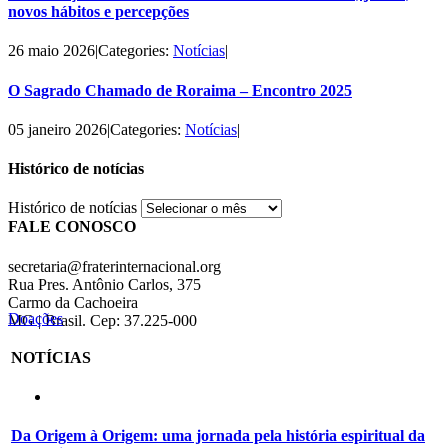
novos hábitos e percepções
26 maio 2026
|
Categories:
Notícias
|
O Sagrado Chamado de Roraima – Encontro 2025
05 janeiro 2026
|
Categories:
Notícias
|
Histórico de notícias
Histórico de notícias
FALE CONOSCO
secretaria@fraterinternacional.org
Rua Pres. Antônio Carlos, 375
Carmo da Cachoeira
Doações
MG | Brasil. Cep: 37.225-000
NOTÍCIAS
Da Origem à Origem: uma jornada pela história espiritual da