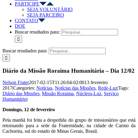
PARTICIPE
SEJA VOLUNTÁRIO
SEJA PARCEIRO
CONTATO
DOE
Buscar resultados para:
Buscar resultados para:
Diário da Missão Roraima Humanitária – Dia 12/02
Nelson Frater
2017-02-15T11:26:04-02:00
13 fevereiro
2017
|
Categories:
Notícias
,
Notícias das Missões
,
Rede-Luz
|
Tags:
Diário das Missões
,
Missão Roraima
,
Núcleos-Luz
,
Serviço
Humanitário
|
Domingo, 12 de fevereiro
Pela manhã foi feita a despedida do grupo de missionários que está
retornando para a sede da Fraternidade, na cidade de Carmo da
Cachoeira, sul do estado de Minas Gerais, Brasil.