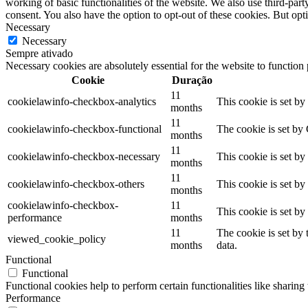
working of basic functionalities of the website. We also use third-pa
consent. You also have the option to opt-out of these cookies. But op
Necessary
Necessary
Sempre ativado
Necessary cookies are absolutely essential for the website to function
Cookie
Duração
11
cookielawinfo-checkbox-analytics
This cookie is set b
months
11
cookielawinfo-checkbox-functional
The cookie is set by
months
11
cookielawinfo-checkbox-necessary
This cookie is set b
months
11
cookielawinfo-checkbox-others
This cookie is set b
months
cookielawinfo-checkbox-
11
This cookie is set b
performance
months
11
The cookie is set by
viewed_cookie_policy
months
data.
Functional
Functional
Functional cookies help to perform certain functionalities like sharing 
Performance