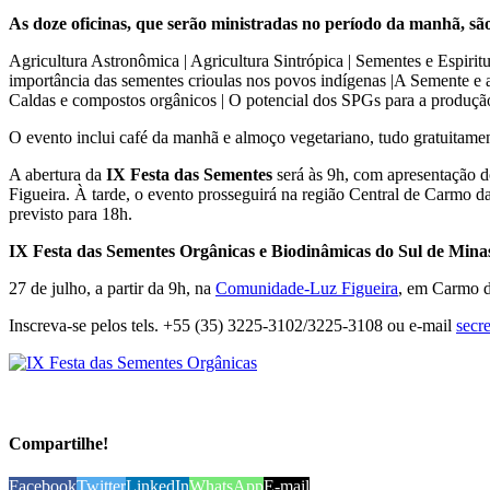
As doze oficinas, que serão ministradas no período da manhã, são
Agricultura Astronômica | Agricultura Sintrópica | Sementes e Espiritu
importância das sementes crioulas nos povos indígenas |A Semente e a
Caldas e compostos orgânicos | O potencial dos SPGs para a produção
O evento inclui café da manhã e almoço vegetariano, tudo gratuitame
A abertura da
IX Festa das Sementes
será às 9h, com apresentação 
Figueira. À tarde, o evento prosseguirá na região Central de Carmo 
previsto para 18h.
IX Festa das Sementes Orgânicas e Biodinâmicas do Sul de Mina
27 de julho, a partir da 9h, na
Comunidade-Luz Figueira
, em Carmo d
Inscreva-se pelos tels. +55 (35) 3225-3102/3225-3108 ou e-mail
secr
Compartilhe!
Facebook
Twitter
LinkedIn
WhatsApp
E-mail