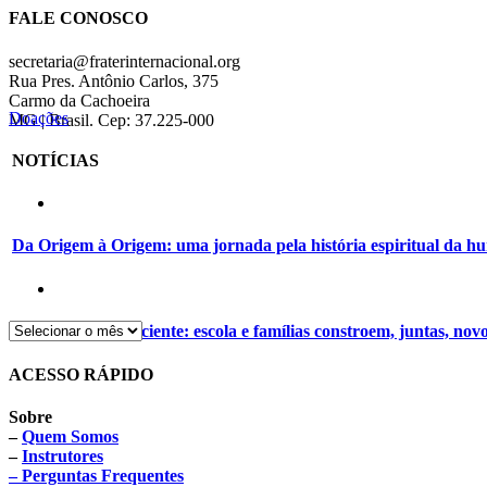
FALE CONOSCO
secretaria@fraterinternacional.org
Rua Pres. Antônio Carlos, 375
Carmo da Cachoeira
Doações
MG | Brasil. Cep: 37.225-000
NOTÍCIAS
Da Origem à Origem: uma jornada pela história espiritual da 
Alimentação consciente: escola e famílias constroem, juntas, nov
ACESSO RÁPIDO
Sobre
–
Quem Somos
–
Instrutores
– Perguntas Frequentes