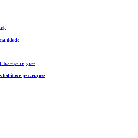
dade
umanidade
ábitos e percepções
s hábitos e percepções