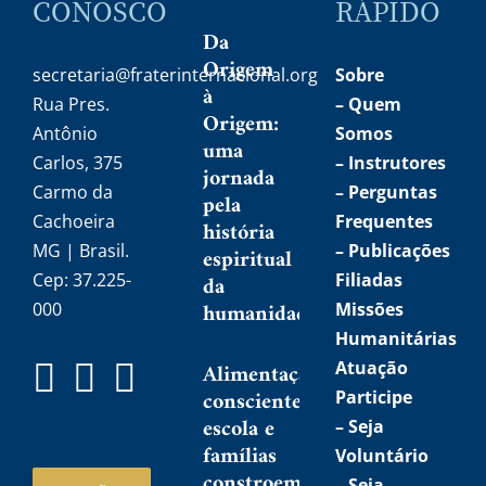
CONOSCO
RÁPIDO
Da
Origem
secretaria@fraterinternacional.org
Sobre
à
Rua Pres.
–
Quem
Origem:
Antônio
Somos
uma
Carlos, 375
–
Instrutores
jornada
Carmo da
– Perguntas
pela
Cachoeira
Frequentes
história
MG | Brasil.
– Publicações
espiritual
Cep: 37.225-
Filiadas
da
humanidade
000
Missões
Humanitárias
Atuação
Alimentação
consciente:
Participe
escola e
–
Seja
famílias
Voluntário
constroem,
–
Seja