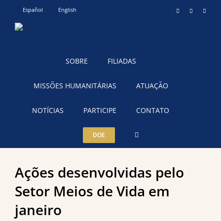
Ir
Español
English
Instagram
YouTube
Teleg
para
o
conteúdo
SOBRE
FILIADAS
MISSÕES HUMANITÁRIAS
ATUAÇÃO
NOTÍCIAS
PARTICIPE
CONTATO
DOE
Ações desenvolvidas pelo
Setor Meios de Vida em
janeiro