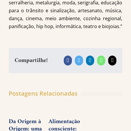
serralheria, metalurgia, moda, serigrafia, educação
para o trânsito e sinalização, artesanato, música,
dança, cinema, meio ambiente, cozinha regional,
panificação, hip hop, informática, teatro e biojoias.”
Compartilhe!
Facebook
Twitter
LinkedIn
WhatsApp
E-
mail
Postagens Relacionadas
Da Origem à
Alimentação
P
Origem: uma
consciente:
d