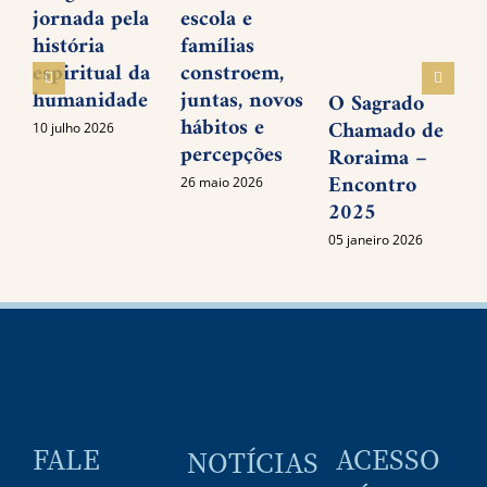
jornada pela
escola e
f
história
famílias
1
espiritual da
constroem,
humanidade
juntas, novos
O Sagrado
hábitos e
Chamado de
10 julho 2026
percepções
Roraima –
Encontro
26 maio 2026
2025
05 janeiro 2026
FALE
ACESSO
NOTÍCIAS