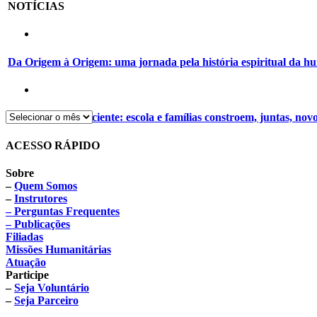
NOTÍCIAS
Da Origem à Origem: uma jornada pela história espiritual da 
Alimentação consciente: escola e famílias constroem, juntas, nov
ACESSO RÁPIDO
Sobre
–
Quem Somos
–
Instrutores
– Perguntas Frequentes
– Publicações
Filiadas
Missões Humanitárias
Atuação
Participe
–
Seja Voluntário
–
Seja Parceiro