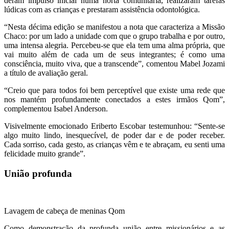
deram impulso inicial numa horta comunitária, realizaram tarefas
lúdicas com as crianças e prestaram assistência odontológica.
“Nesta décima edição se manifestou a nota que caracteriza a Missão
Chaco: por um lado a unidade com que o grupo trabalha e por outro,
uma intensa alegria. Percebeu-se que ela tem uma alma própria, que
vai muito além de cada um de seus integrantes; é como uma
consciência, muito viva, que a transcende”, comentou Mabel Jozami
a título de avaliação geral.
“Creio que para todos foi bem perceptível que existe uma rede que
nos mantém profundamente conectados a estes irmãos Qom”,
complementou Isabel Anderson.
Visivelmente emocionado Eriberto Escobar testemunhou: “Sente-se
algo muito lindo, inesquecível, de poder dar e de poder receber.
Cada sorriso, cada gesto, as crianças vêm e te abraçam, eu senti uma
felicidade muito grande”.
União profunda
Lavagem de cabeça de meninas Qom
Como demonstração da profunda união entre missionários e as