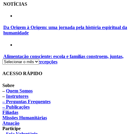
NOTÍCIAS
Da Origem à Origem: uma jornada pela história espiritual da
humanidade
Alimentação consciente: escola e famílias constroem, juntas,
novos hábitos e percepções
ACESSO RÁPIDO
Sobre
–
Quem Somos
–
Instrutores
– Perguntas Frequentes
– Publicações
Filiadas
Missões Humanitárias
Atuação
Participe
–
Seja Voluntário