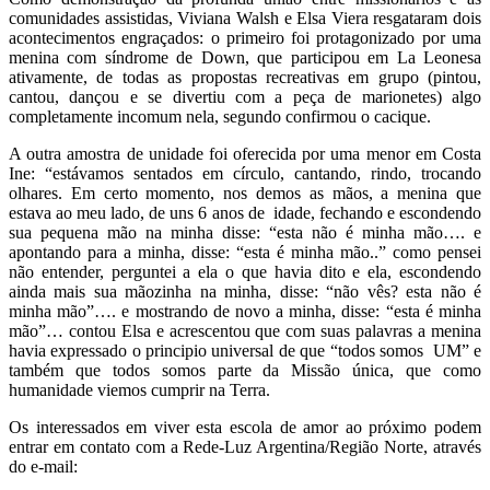
comunidades assistidas, Viviana Walsh e Elsa Viera resgataram dois
acontecimentos engraçados: o primeiro foi protagonizado por uma
menina com síndrome de Down, que participou em La Leonesa
ativamente, de todas as propostas recreativas em grupo (pintou,
cantou, dançou e se divertiu com a peça de marionetes) algo
completamente incomum nela, segundo confirmou o cacique.
A outra amostra de unidade foi oferecida por uma menor em Costa
Ine: “estávamos sentados em círculo, cantando, rindo, trocando
olhares. Em certo momento, nos demos as mãos, a menina que
estava ao meu lado, de uns 6 anos de idade, fechando e escondendo
sua pequena mão na minha disse: “esta não é minha mão…. e
apontando para a minha, disse: “esta é minha mão..” como pensei
não entender, perguntei a ela o que havia dito e ela, escondendo
ainda mais sua mãozinha na minha, disse: “não vês? esta não é
minha mão”…. e mostrando de novo a minha, disse: “esta é minha
mão”… contou Elsa e acrescentou que com suas palavras a menina
havia expressado o principio universal de que “todos somos UM” e
também que todos somos parte da Missão única, que como
humanidade viemos cumprir na Terra.
Os interessados em viver esta escola de amor ao próximo podem
entrar em contato com a Rede-Luz Argentina/Região Norte, através
do e-mail: