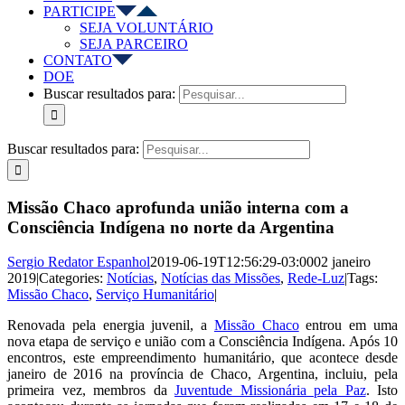
PARTICIPE
SEJA VOLUNTÁRIO
SEJA PARCEIRO
CONTATO
DOE
Buscar resultados para:
Buscar resultados para:
Missão Chaco aprofunda união interna com a
Consciência Indígena no norte da Argentina
Sergio Redator Espanhol
2019-06-19T12:56:29-03:00
02 janeiro
2019
|
Categories:
Notícias
,
Notícias das Missões
,
Rede-Luz
|
Tags:
Missão Chaco
,
Serviço Humanitário
|
Renovada pela energia juvenil, a
Missão Chaco
entrou em uma
nova etapa de serviço e união com a Consciência Indígena. Após 10
encontros, este empreendimento humanitário, que acontece desde
janeiro de 2016 na província de Chaco, Argentina, incluiu, pela
primeira vez, membros da
Juventude Missionária pela Paz
. Isto