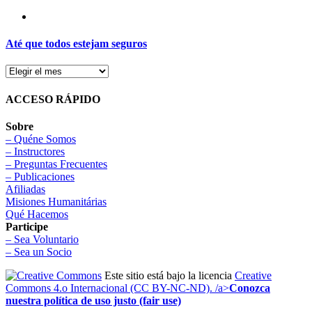
Até que todos estejam seguros
ACCESO RÁPIDO
Sobre
– Quéne Somos
– Instructores
– Preguntas Frecuentes
– Publicaciones
Afiliadas
Misiones Humanitárias
Qué Hacemos
Participe
– Sea Voluntario
– Sea un Socio
Este sitio está bajo la licencia
Creative
Commons 4.o Internacional (CC BY-NC-ND). /a>
Conozca
nuestra política de uso justo (fair use)