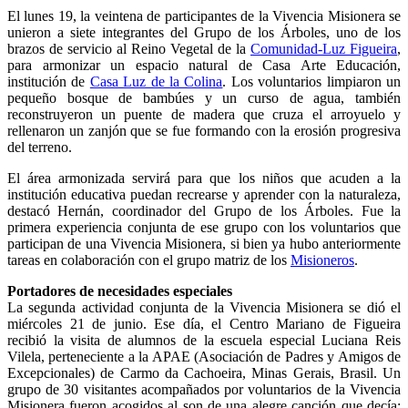
El lunes 19, la veintena de participantes de la Vivencia Misionera se
unieron a siete integrantes del Grupo de los Árboles, uno de los
brazos de servicio al Reino Vegetal de la
Comunidad-Luz Figueira
,
para armonizar un espacio natural de Casa Arte Educación,
institución de
Casa Luz de la Colina
. Los voluntarios limpiaron un
pequeño bosque de bambúes y un curso de agua, también
reconstruyeron un puente de madera que cruza el arroyuelo y
rellenaron un zanjón que se fue formando con la erosión progresiva
del terreno.
El área armonizada servirá para que los niños que acuden a la
institución educativa puedan recrearse y aprender con la naturaleza,
destacó Hernán, coordinador del Grupo de los Árboles. Fue la
primera experiencia conjunta de ese grupo con los voluntarios que
participan de una Vivencia Misionera, si bien ya hubo anteriormente
tareas en colaboración con el grupo matriz de los
Misioneros
.
Portadores de necesidades especiales
La segunda actividad conjunta de la Vivencia Misionera se dió el
miércoles 21 de junio. Ese día, el Centro Mariano de Figueira
recibió la visita de alumnos de la escuela especial Luciana Reis
Vilela, perteneciente a la APAE (Asociación de Padres y Amigos de
Excepcionales) de Carmo da Cachoeira, Minas Gerais, Brasil. Un
grupo de 30 visitantes acompañados por voluntarios de la Vivencia
Misionera fueron acogidos al son de una alegre canción que decía: