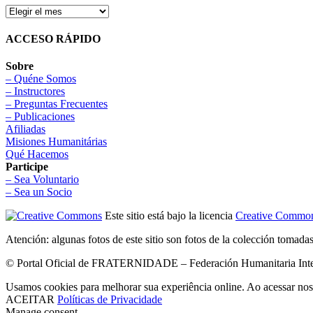
ACCESO RÁPIDO
Sobre
– Quéne Somos
– Instructores
– Preguntas Frecuentes
– Publicaciones
Afiliadas
Misiones Humanitárias
Qué Hacemos
Participe
– Sea Voluntario
– Sea un Socio
Este sitio está bajo la licencia
Creative Common
Atención: algunas fotos de este sitio son fotos de la colección tomada
© Portal Oficial de FRATERNIDADE – Federación Humanitaria Intern
Usamos cookies para melhorar sua experiência online. Ao acessar nos
ACEITAR
Políticas de Privacidade
Manage consent