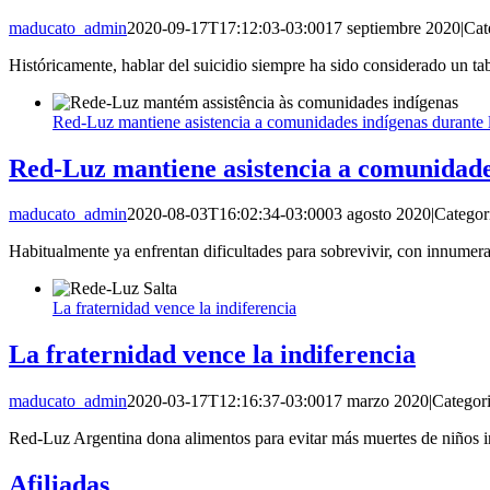
maducato_admin
2020-09-17T17:12:03-03:00
17 septiembre 2020
|
Cat
Históricamente, hablar del suicidio siempre ha sido considerado un ta
Red-Luz mantiene asistencia a comunidades indígenas durante
Red-Luz mantiene asistencia a comunidade
maducato_admin
2020-08-03T16:02:34-03:00
03 agosto 2020
|
Categor
Habitualmente ya enfrentan dificultades para sobrevivir, con innumer
La fraternidad vence la indiferencia
La fraternidad vence la indiferencia
maducato_admin
2020-03-17T12:16:37-03:00
17 marzo 2020
|
Categor
Red-Luz Argentina dona alimentos para evitar más muertes de niños i
Afiliadas