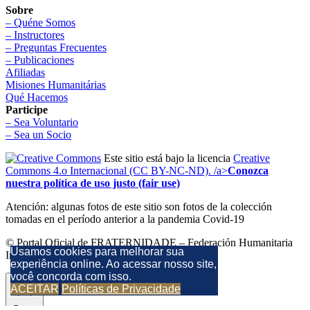
Sobre
– Quéne Somos
– Instructores
– Preguntas Frecuentes
– Publicaciones
Afiliadas
Misiones Humanitárias
Qué Hacemos
Participe
– Sea Voluntario
– Sea un Socio
Este sitio está bajo la licencia
Creative
Commons 4.o Internacional (CC BY-NC-ND). /a>
Conozca
nuestra política de uso justo (fair use)
Atención: algunas fotos de este sitio son fotos de la colección
tomadas en el período anterior a la pandemia Covid-19
© Portal Oficial de FRATERNIDADE – Federación Humanitaria
Usamos cookies para melhorar sua
Internacional Todos los derechos reservados.
experiência online. Ao acessar nosso site,
você concorda com isso.
ACEITAR
Políticas de Privacidade
Cerrar