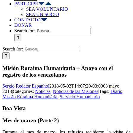
PARTICIPE
SEA VOLUNTARIO
SEA UN SOCIO
CONTACTO
DONAR
Search for:
Search for:
Misión Roraima Humanitaria – Apoyo con el
registro de los venezolanos
Sergio Redator Espanhol
2018-05-03T14:07:20-03:00
03 mayo
2018
|
Categories:
Noticias
,
Noticias de las Misiones
|
Tags:
Diario
,
Missão Roraima Humanitária
,
Servicio Humanitario
|
Boa Vista
Mes de marzo (Parte 2)
Durante el mes de marzo, los refugios recibieron la visita de