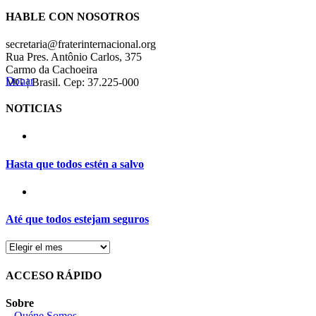
HABLE CON NOSOTROS
secretaria@fraterinternacional.org
Rua Pres. Antônio Carlos, 375
Carmo da Cachoeira
Donar
MG | Brasil. Cep: 37.225-000
NOTICIAS
Hasta que todos estén a salvo
Até que todos estejam seguros
ACCESO RÁPIDO
Sobre
– Quéne Somos