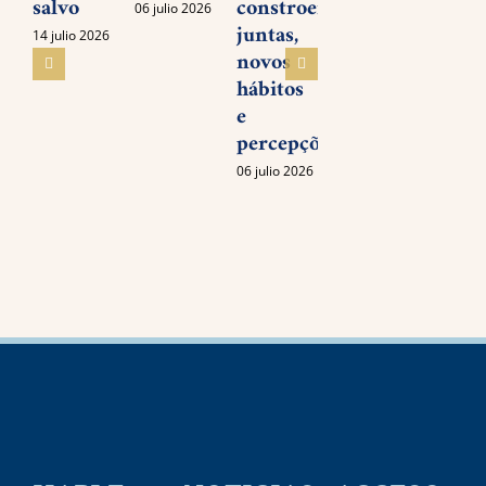
salvo
constroem,
06 julio 2026
27
juntas,
noviem
O
14 julio 2026
2025
novos
Sagrado
hábitos
Chamado
e
de
percepções
Roraima
–
06 julio 2026
Encontro
2025
07 enero
2026