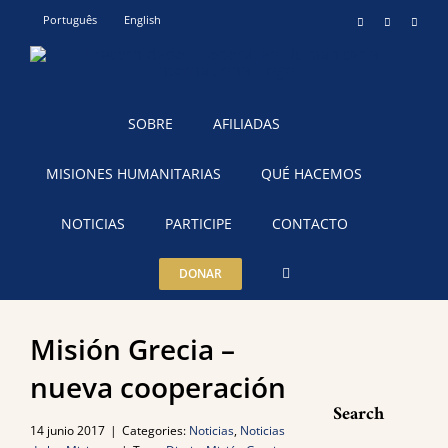
Skip
Português
English
Instagram
YouTube
Teleg
to
content
SOBRE
AFILIADAS
MISIONES HUMANITARIAS
QUÉ HACEMOS
NOTICIAS
PARTICIPE
CONTACTO
DONAR
Misión Grecia –
nueva cooperación
Search
14 junio 2017
|
Categories:
Noticias
,
Noticias