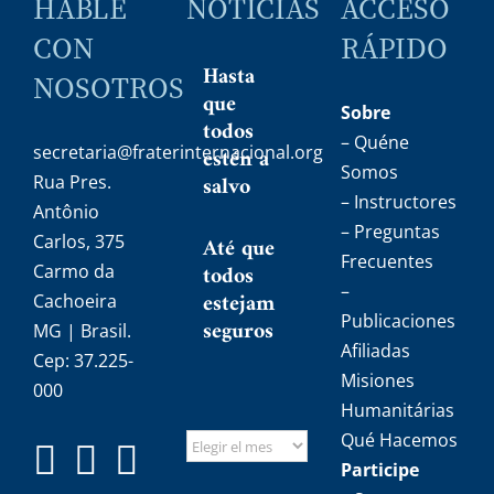
HABLE
NOTICIAS
ACCESO
CON
RÁPIDO
Hasta
NOSOTROS
que
Sobre
todos
– Quéne
secretaria@fraterinternacional.org
estén a
Somos
salvo
Rua Pres.
– Instructores
Antônio
– Preguntas
Carlos, 375
Até que
Frecuentes
todos
Carmo da
–
estejam
Cachoeira
Publicaciones
seguros
MG | Brasil.
Afiliadas
Cep: 37.225-
Misiones
000
Humanitárias
Qué Hacemos
Participe