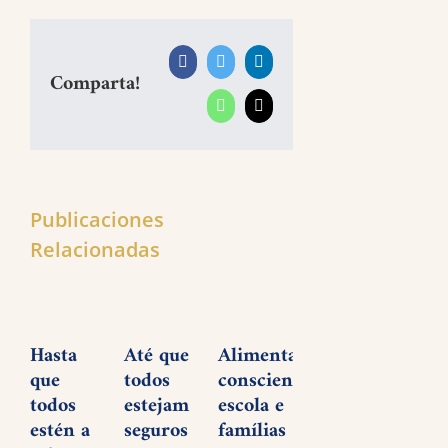
Facebook
Twitter
LinkedIn
Comparta!
WhatsApp
Correo
electrónico
Publicaciones
Relacionadas
Hasta
Até que
Alimentação
Plan
que
todos
consciente:
é
todos
estejam
escola e
dese
estén a
seguros
famílias
o fu