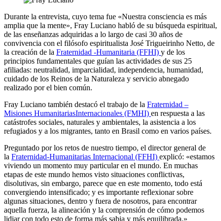
Durante la entrevista, cuyo tema fue «Nuestra consciencia es más
amplia que la mente», Fray Luciano habló de su búsqueda espiritual,
de las enseñanzas adquiridas a lo largo de casi 30 años de
convivencia con el filósofo espiritualista José Trigueirinho Netto, de
la creación de la
Fraternidad -Humanitaria (FFHI)
y de los
principios fundamentales que guían las actividades de sus 25
afiliadas: neutralidad, imparcialidad, independencia, humanidad,
cuidado de los Reinos de la Naturaleza y servicio abnegado
realizado por el bien común.
Fray Luciano también destacó el trabajo de la
Fraternidad –
Misiones HumanitariasInternacionales (FMHI)
en respuesta a las
catástrofes sociales, naturales y ambientales, la asistencia a los
refugiados y a los migrantes, tanto en Brasil como en varios países.
Preguntado por los retos de nuestro tiempo, el director general de
la
Fraternidad-Humanitarias Internacional (FFHI)
explicó: «estamos
viviendo un momento muy particular en el mundo. En muchas
etapas de este mundo hemos visto situaciones conflictivas,
disolutivas, sin embargo, parece que en este momento, todo está
convergiendo intensificado; y es importante reflexionar sobre
algunas situaciones, dentro y fuera de nosotros, para encontrar
aquella fuerza, la alineación y la comprensión de cómo podemos
lidiar con todo esto de forma más sabia y más equilibrada.»