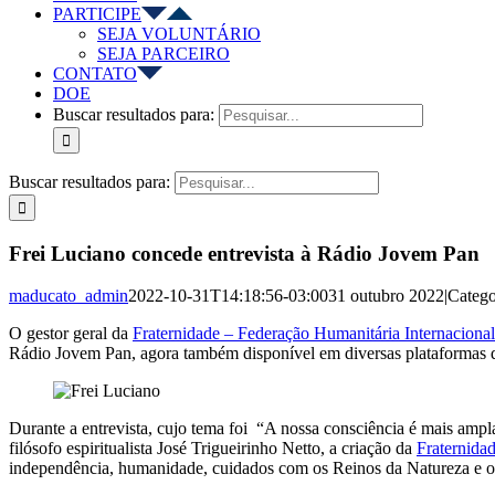
PARTICIPE
SEJA VOLUNTÁRIO
SEJA PARCEIRO
CONTATO
DOE
Buscar resultados para:
Buscar resultados para:
Frei Luciano concede entrevista à Rádio Jovem Pan
maducato_admin
2022-10-31T14:18:56-03:00
31 outubro 2022
|
Catego
O gestor geral da
Fraternidade – Federação Humanitária Internaciona
Rádio Jovem Pan, agora também disponível em diversas plataformas d
Durante a entrevista, cujo tema foi “A nossa consciência é mais ampl
filósofo espiritualista José Trigueirinho Netto, a criação da
Fraternida
independência, humanidade, cuidados com os Reinos da Natureza e o