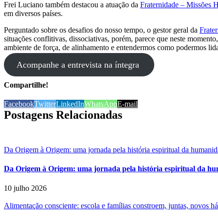
Frei Luciano também destacou a atuação da
Fraternidade – Missões H
em diversos países.
Perguntado sobre os desafios do nosso tempo, o gestor geral da
Frate
situações conflitivas, dissociativas, porém, parece que neste momento,
ambiente de força, de alinhamento e entendermos como podermos lida
Acompanhe a entrevista na íntegra
Compartilhe!
Facebook
Twitter
LinkedIn
WhatsApp
E-mail
Postagens Relacionadas
Da Origem à Origem: uma jornada pela história espiritual da humani
Da Origem à Origem: uma jornada pela história espiritual da h
10 julho 2026
Alimentação consciente: escola e famílias constroem, juntas, novos h