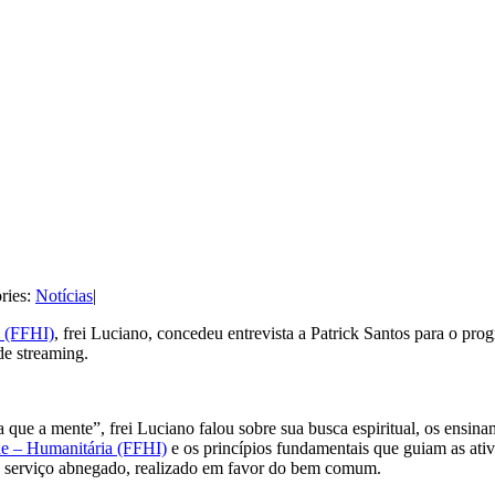
ries:
Notícias
|
l (FFHI)
, frei Luciano, concedeu entrevista a Patrick Santos para o pr
e streaming.
a que a mente”, frei Luciano falou sobre sua busca espiritual, os ensi
de – Humanitária (FFHI)
e os princípios fundamentais que guiam as ativi
 serviço abnegado, realizado em favor do bem comum.