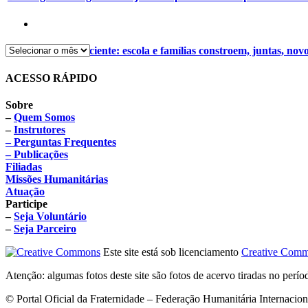
Alimentação consciente: escola e famílias constroem, juntas, nov
ACESSO RÁPIDO
Sobre
–
Quem Somos
–
Instrutores
– Perguntas Frequentes
– Publicações
Filiadas
Missões Humanitárias
Atuação
Participe
–
Seja Voluntário
–
Seja Parceiro
Este site está sob licenciamento
Creative Comm
Atenção: algumas fotos deste site são fotos de acervo tiradas no perí
© Portal Oficial da Fraternidade – Federação Humanitária Internacio