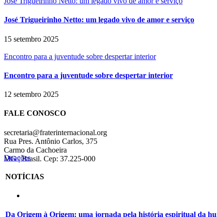
José Trigueirinho Netto: um legado vivo de amor e serviço
José Trigueirinho Netto: um legado vivo de amor e serviço
15 setembro 2025
Encontro para a juventude sobre despertar interior
Encontro para a juventude sobre despertar interior
12 setembro 2025
FALE CONOSCO
secretaria@fraterinternacional.org
Rua Pres. Antônio Carlos, 375
Carmo da Cachoeira
Doações
MG | Brasil. Cep: 37.225-000
NOTÍCIAS
Da Origem à Origem: uma jornada pela história espiritual da 