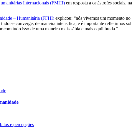
umanitárias Internacionais (FMHI)
em resposta a catástrofes sociais, na
rnidade – Humanitária (FFHI)
explicou: “nós vivemos um momento no m
 tudo se converge, de maneira intensifica; e é importante refletirmos s
r com tudo isso de uma maneira mais sábia e mais equilibrada.”
dade
umanidade
ábitos e percepções