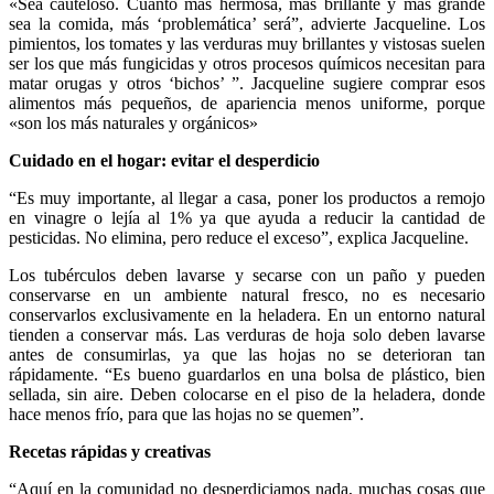
«Sea cauteloso. Cuanto más hermosa, más brillante y más grande
sea la comida, más ‘problemática’ será”, advierte Jacqueline. Los
pimientos, los tomates y las verduras muy brillantes y vistosas suelen
ser los que más fungicidas y otros procesos químicos necesitan para
matar orugas y otros ‘bichos’ ”. Jacqueline sugiere comprar esos
alimentos más pequeños, de apariencia menos uniforme, porque
«son los más naturales y orgánicos»
Cuidado en el hogar: evitar el desperdicio
“Es muy importante, al llegar a casa, poner los productos a remojo
en vinagre o lejía al 1% ya que ayuda a reducir la cantidad de
pesticidas. No elimina, pero reduce el exceso”, explica Jacqueline.
Los tubérculos deben lavarse y secarse con un paño y pueden
conservarse en un ambiente natural fresco, no es necesario
conservarlos exclusivamente en la heladera. En un entorno natural
tienden a conservar más. Las verduras de hoja solo deben lavarse
antes de consumirlas, ya que las hojas no se deterioran tan
rápidamente. “Es bueno guardarlos en una bolsa de plástico, bien
sellada, sin aire. Deben colocarse en el piso de la heladera, donde
hace menos frío, para que las hojas no se quemen”.
Recetas rápidas y creativas
“Aquí en la comunidad no desperdiciamos nada, muchas cosas que