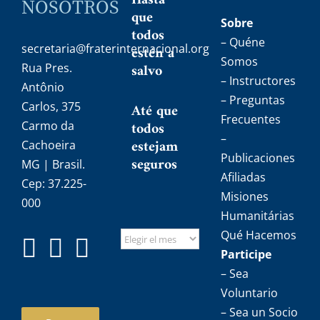
Hasta
NOSOTROS
que
Sobre
todos
– Quéne
secretaria@fraterinternacional.org
estén a
Somos
salvo
Rua Pres.
– Instructores
Antônio
– Preguntas
Carlos, 375
Até que
Frecuentes
todos
Carmo da
–
estejam
Cachoeira
Publicaciones
seguros
MG | Brasil.
Afiliadas
Cep: 37.225-
Misiones
000
Humanitárias
Qué Hacemos
Participe
– Sea
Voluntario
– Sea un Socio