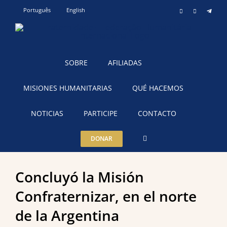
Skip
Português
English
Instagram
YouTube
Teleg
to
content
SOBRE
AFILIADAS
MISIONES HUMANITARIAS
QUÉ HACEMOS
NOTICIAS
PARTICIPE
CONTACTO
DONAR
Concluyó la Misión
Confraternizar, en el norte
de la Argentina