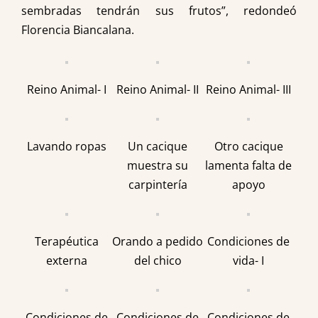
sembradas tendrán sus frutos”, redondeó
Florencia Biancalana.
Reino Animal- I
Reino Animal- II
Reino Animal- III
Lavando ropas
Un cacique
Otro cacique
muestra su
lamenta falta de
carpintería
apoyo
Terapéutica
Orando a pedido
Condiciones de
externa
del chico
vida- I
Condiciones de
Condiciones de
Condiciones de