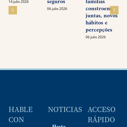
seguros
famílias
14 julio 2026
constroem,
06 julio 2026
juntas, novos
O
hábitos e
percepções
06 julio 2026
0
HABLE
NOTICIAS
ACCESO
CON
RÁPIDO