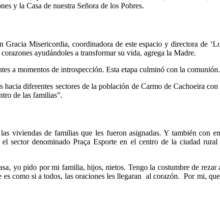
iones y
la
Casa de nuestra Señora de los Pobres
.
n Gracia Misericordia,
coordinadora de este espacio y directora de ‘Lo
s corazones ayudándoles a transformar su vida, agrega la Madre.
entes a momentos de introspección. Esta etapa culminó con la comunión.
s hacia diferentes sectores
de la población de Carmo de Cachoeira con el
ntro de las familias”.
as viviendas de familias que les fueron asignadas. Y también con entu
 el sector denominado Praça Esporte en el centro de la ciudad rural d
sa, yo pido por mi familia, hijos, nietos. Tengo la costumbre de rezar 
ue es como si a todos, las oraciones les llegaran al corazón. Por mi, 