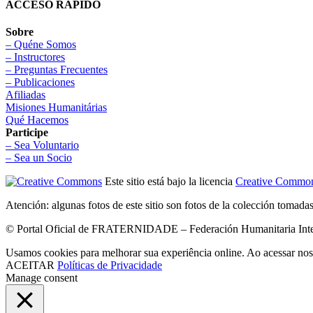
ACCESO RÁPIDO
Sobre
– Quéne Somos
– Instructores
– Preguntas Frecuentes
– Publicaciones
Afiliadas
Misiones Humanitárias
Qué Hacemos
Participe
– Sea Voluntario
– Sea un Socio
Este sitio está bajo la licencia
Creative Common
Atención: algunas fotos de este sitio son fotos de la colección tomada
© Portal Oficial de FRATERNIDADE – Federación Humanitaria Intern
Usamos cookies para melhorar sua experiência online. Ao acessar nos
ACEITAR
Políticas de Privacidade
Manage consent