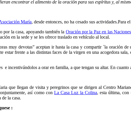
dieran encontrar el alimento de la oración para sus espíritus y, al mis
Asociación María
, desde entonces, no ha cesado sus actividades.Para el
ido por la casa, apoyando también la
Oración por la Paz en las Nacione
ación en la sede y se les ofrece traslado en vehículo al local.
oras muy devotas” aceptan ir hasta la casa y compartir ´la oración de
nte estar frente a las distintas faces de la virgen en una acogedora sa
s e incentivándolos a orar en familia, a que tengan su altar. En cuant
 Maria que llegan de visita y peregrinos que se dirigen al Centro Mar
 conjuntamente, así como con
La Casa Luz la Colina
, esta última, con
 de la casa.
quese :