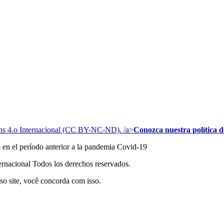
s 4.o Internacional (CC BY-NC-ND). /a>
Conozca nuestra política de
s en el período anterior a la pandemia Covid-19
acional Todos los derechos reservados.
so site, você concorda com isso.