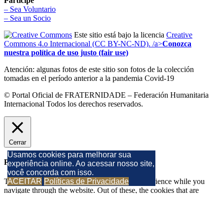
Participe
– Sea Voluntario
– Sea un Socio
Este sitio está bajo la licencia
Creative
Commons 4.o Internacional (CC BY-NC-ND). /a>
Conozca
nuestra política de uso justo (fair use)
Atención: algunas fotos de este sitio son fotos de la colección
tomadas en el período anterior a la pandemia Covid-19
© Portal Oficial de FRATERNIDADE – Federación Humanitaria
Internacional Todos los derechos reservados.
Cerrar
Usamos cookies para melhorar sua
Privacy Overview
experiência online. Ao acessar nosso site,
você concorda com isso.
ACEITAR
Políticas de Privacidade
This website uses cookies to improve your experience while you
navigate through the website. Out of these, the cookies that are
categorized as necessary are stored on your browser as they are
essential for the working of basic functionalities of the
...
GUARDAR Y ACEPTAR