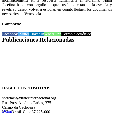
incansablemente en la respuesta humanitaria en Roraima, María
Josefina habla con orgullo de que sus hijos están en la escuela y
revela su deseo: volver a estudiar, en cuanto lleguen los documentos
necesarios de Venezuela.
Comparta!
Facebook
Twitter
LinkedIn
WhatsApp
Correo electrónico
Publicaciones Relacionadas
HABLE CON NOSOTROS
secretaria@fraterinternacional.org
Rua Pres. Antônio Carlos, 375
Carmo da Cachoeira
Donar
MG | Brasil. Cep: 37.225-000