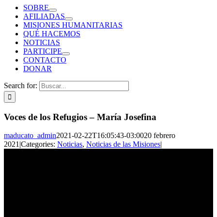
SOBRE
AFILIADAS
MISIONES HUMANITARIAS
QUÉ HACEMOS
NOTICIAS
PARTICIPE
CONTACTO
DONAR
Search for:
Voces de los Refugios – María Josefina
maducato_admin
2021-02-22T16:05:43-03:00
20 febrero
2021
|
Categories:
Noticias
,
Noticias de las Misiones
|