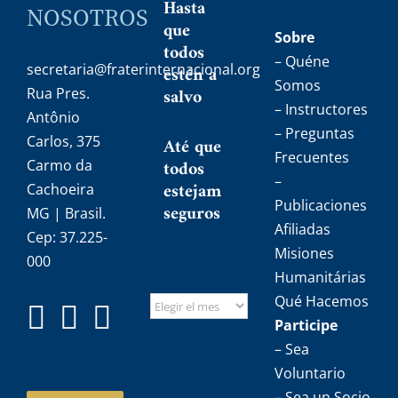
Hasta
NOSOTROS
que
Sobre
todos
– Quéne
secretaria@fraterinternacional.org
estén a
Somos
salvo
Rua Pres.
– Instructores
Antônio
– Preguntas
Carlos, 375
Até que
Frecuentes
todos
Carmo da
–
estejam
Cachoeira
Publicaciones
seguros
MG | Brasil.
Afiliadas
Cep: 37.225-
Misiones
000
Humanitárias
Qué Hacemos
Participe
– Sea
Voluntario
– Sea un Socio