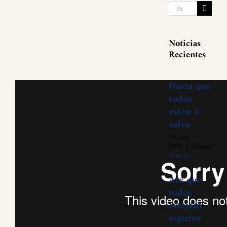
Search
for:
Noticias
Recientes
Hasta que
todos
estén a
salvo
14 julio
2026
|
Categories:
Noticias
Até que
todos
estejam
seguros