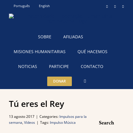
Skip
Português
English
Instagram
YouTube
Teleg
to
content
SOBRE
AFILIADAS
MISIONES HUMANITARIAS
QUÉ HACEMOS
NOTICIAS
PARTICIPE
CONTACTO
DONAR
Tú eres el Rey
13 agosto 2017
|
Categories:
Impulsos para la
Search
semana
,
Vídeos
|
Tags:
Impulso Música