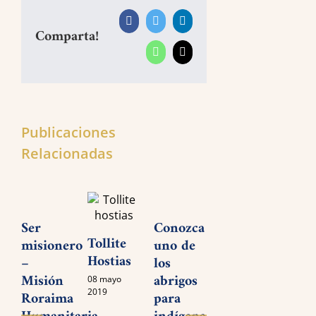
Facebook
Twitter
LinkedIn
Comparta!
WhatsApp
Correo
electrónico
Publicaciones
Relacionadas
Ser
Conozca
Misión
Red 
Tollite
misionero
uno de
Roraima
en
Hostias
–
los
Humanitaria
acci
Misión
abrigos
–
en l
08 mayo
2019
Roraima
para
Testimonio
Misi