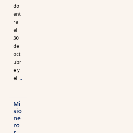
do
ent
re
el
30
de
oct
ubr
e y
el
...
Mi
sio
ne
ro
s