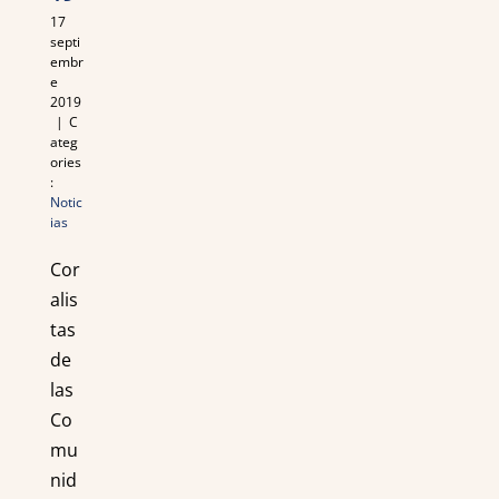
17
septi
embr
e
2019
|
C
ateg
ories
:
Notic
ias
Cor
alis
tas
de
las
Co
mu
nid