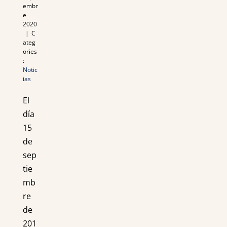
embr
e
2020
|
C
ateg
ories
:
Notic
ias
El
día
15
de
sep
tie
mb
re
de
201