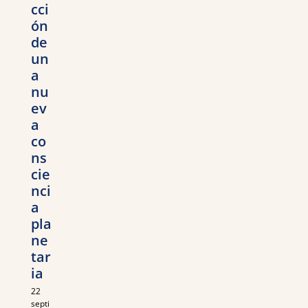
cci
ón
de
un
a
nu
ev
a
co
ns
cie
nci
a
pla
ne
tar
ia
22
septi