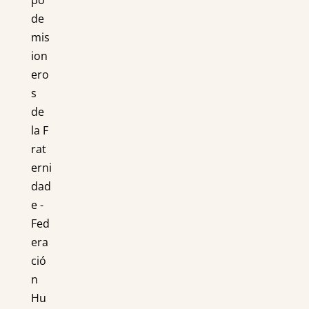
de
mis
ion
ero
s
de
la F
rat
erni
dad
e -
Fed
era
ció
n
Hu