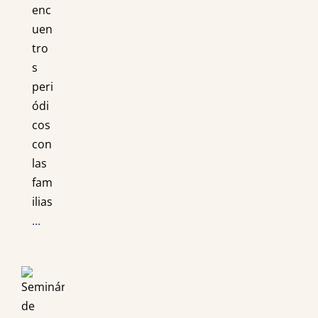
enc
uen
tro
s
peri
ódi
cos
con
las
fam
ilias
...