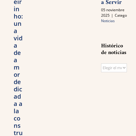
a Servir
eir
in
05 noviembre
ho:
2025
|
Categories:
Noticias
un
a
vid
Histórico
a
de noticias
de
a
m
Histórico
or
de
de
noticias
dic
ad
a a
la
co
ns
tru