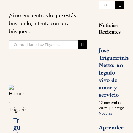
Search
for:
¡Si no encuentras lo que estás
buscando, intenta con otra
Noticias
Recientes
búsqueda!
Search
José
for:
Trigueirinho
Netto: un
legado
vivo de
amor y
servicio
12 noviembre
2025
|
Categories:
Noticias
Tri
Aprender
gu