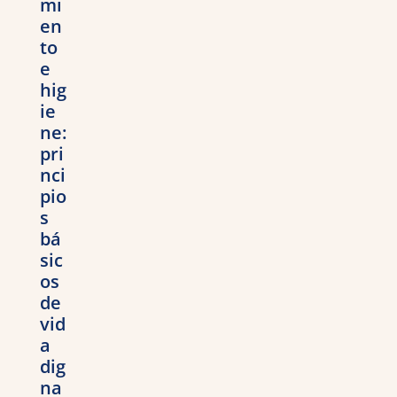
mi
en
to
e
hig
ie
ne:
pri
nci
pio
s
bá
sic
os
de
vid
a
dig
na