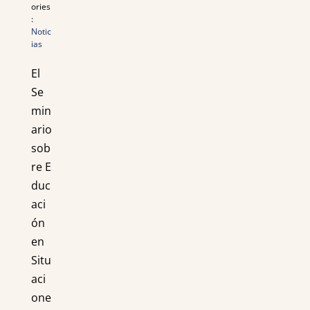
ories
:
Notic
ias
El
Se
min
ario
sob
re E
duc
aci
ón
en
Situ
aci
one