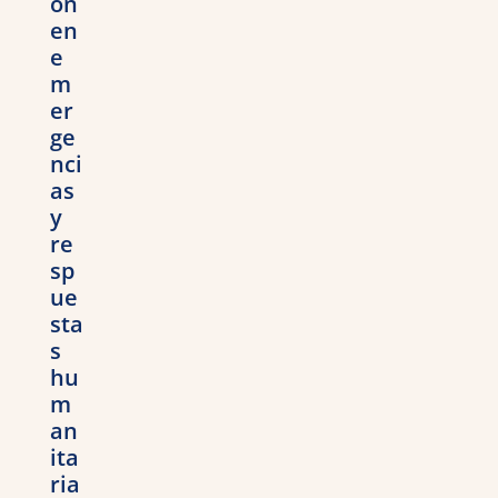
ón
en
e
m
er
ge
nci
as
y
re
sp
ue
sta
s
hu
m
an
ita
ria