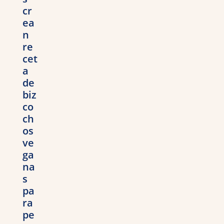
cr
ea
n
re
cet
a
de
biz
co
ch
os
ve
ga
na
s
pa
ra
pe