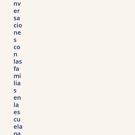
nv
er
sa
cio
ne
s
co
n
las
fa
mi
lia
s
en
la
es
cu
ela
pa