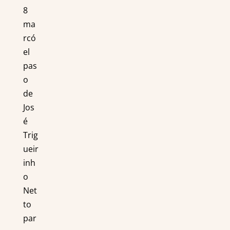
8
ma
rcó
el
pas
o
de
Jos
é
Trig
ueir
inh
o
Net
to
par