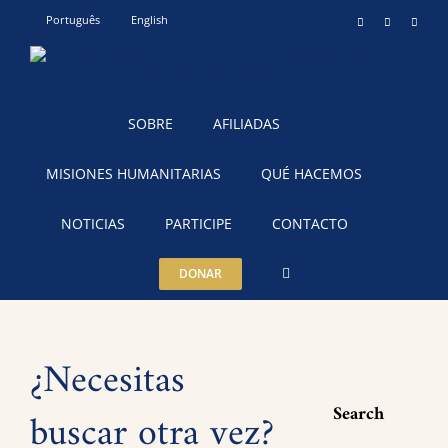
Skip
Português
English
Instagram
YouTube
Teleg
to
content
SOBRE
AFILIADAS
MISIONES HUMANITARIAS
QUÉ HACEMOS
NOTICIAS
PARTICIPE
CONTACTO
DONAR
¿Necesitas
Search
buscar otra vez?