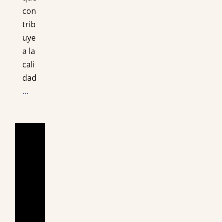
con
trib
uye
a la
cali
dad
...