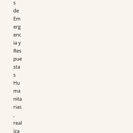
s
de
Em
erg
enc
ia y
Res
pue
sta
s
Hu
ma
nita
rias
,
real
iza