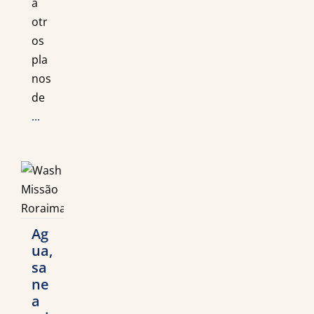
a
otr
os
pla
nos
de
...
Ag
ua,
sa
ne
a