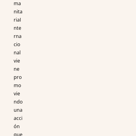
ma
nita
riaI
nte
rna
cio
nal
vie
ne
pro
mo
vie
ndo
una
acci
ón
que