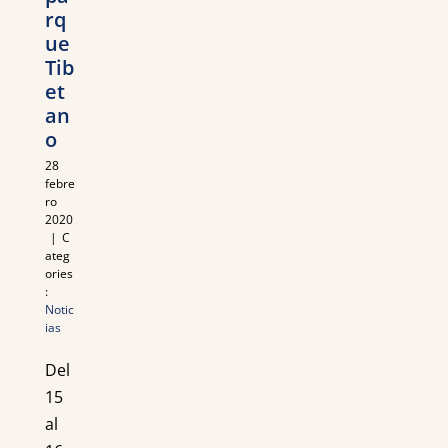
rq
ue
Tib
et
an
o
28
febre
ro
2020
|
C
ateg
ories
:
Notic
ias
Del
15
al