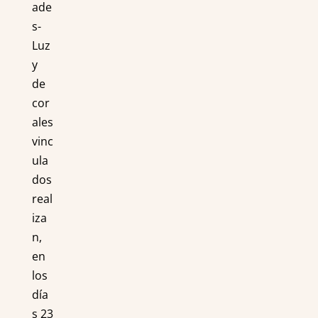
ade
s-
Luz
y
de
cor
ales
vinc
ula
dos
real
iza
n,
en
los
día
s 23