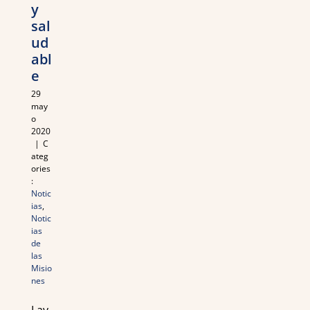
y
sal
ud
abl
e
29
may
o
2020
|
C
ateg
ories
:
Notic
ias
,
Notic
ias
de
las
Misio
nes
Lav