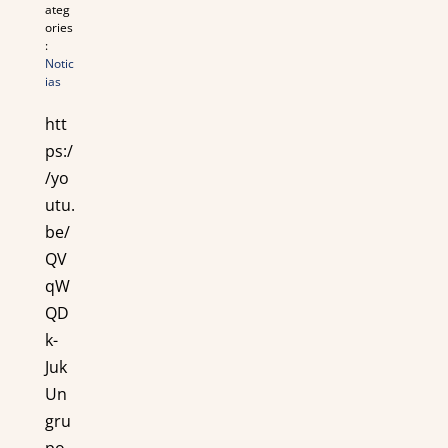
ateg
ories
:
Notic
ias
htt
ps:/
/yo
utu.
be/
QV
qW
QD
k-
Juk
Un
gru
po