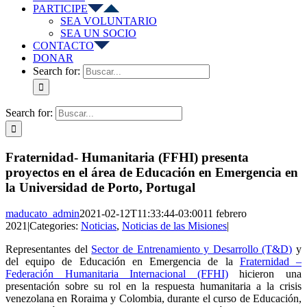
PARTICIPE
SEA VOLUNTARIO
SEA UN SOCIO
CONTACTO
DONAR
Search for:
Search for:
Fraternidad- Humanitaria (FFHI) presenta
proyectos en el área de Educación en Emergencia en
la Universidad de Porto, Portugal
maducato_admin
2021-02-12T11:33:44-03:00
11 febrero
2021
|
Categories:
Noticias
,
Noticias de las Misiones
|
Representantes del
Sector de Entrenamiento y Desarrollo (T&D)
y
del equipo de Educación en Emergencia de la
Fraternidad –
Federación Humanitaria Internacional (FFHI)
hicieron una
presentación sobre su rol en la respuesta humanitaria a la crisis
venezolana en Roraima y Colombia, durante el curso de Educación,