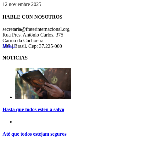
12 noviembre 2025
HABLE CON NOSOTROS
secretaria@fraterinternacional.org
Rua Pres. Antônio Carlos, 375
Carmo da Cachoeira
Donar
MG | Brasil. Cep: 37.225-000
NOTICIAS
Hasta que todos estén a salvo
Até que todos estejam seguros