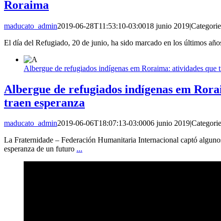
Roraima
maducato_admin
2019-06-28T11:53:10-03:00
18 junio 2019
|
Categori
El día del Refugiado, 20 de junio, ha sido marcado en los últimos año
Albergue de refugiados indígenas em Roraima: atividades que 
Albergue de refugiados indígenas em Rora
traen esperanza
maducato_admin
2019-06-06T18:07:13-03:00
06 junio 2019
|
Categori
La Fraternidade – Federación Humanitaria Internacional captó algun
esperanza de un futuro
...