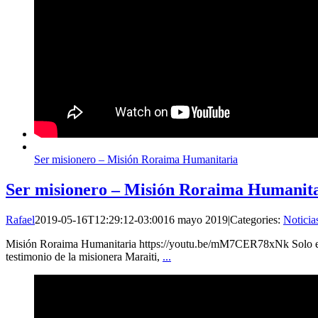
Ser misionero – Misión Roraima Humanitaria
Ser misionero – Misión Roraima Humanit
Rafael
2019-05-16T12:29:12-03:00
16 mayo 2019
|
Categories:
Noticia
Misión Roraima Humanitaria https://youtu.be/mM7CER78xNk Solo el 
testimonio de la misionera Maraiti,
...