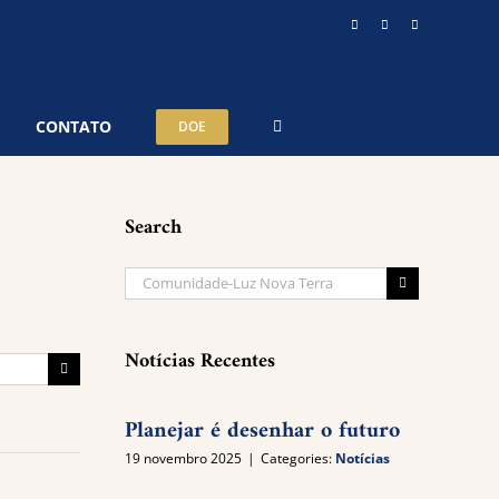
Instagram
YouTube
Telegram
CONTATO
DOE
Search
Buscar
resultados
para:
Notícias Recentes
Buscar
resultados
para:
Planejar é desenhar o futuro
19 novembro 2025
|
Categories:
Notícias