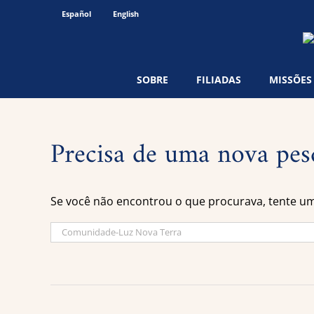
Ir
Español
English
para
o
conteúdo
SOBRE
FILIADAS
MISSÕES
Precisa de uma nova pes
Se você não encontrou o que procurava, tente u