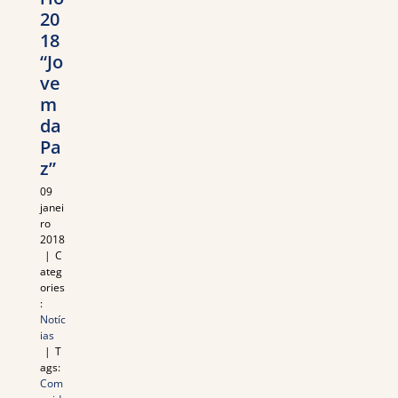
20
18
“Jo
ve
m
da
Pa
z”
09
janei
ro
2018
|
C
ateg
ories
:
Notíc
ias
|
T
ags:
Com