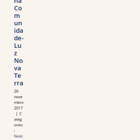
na
Co
m
un
ida
de-
Lu
z
No
va
Te
rra
26
nove
mbro
2017
|
C
ateg
ories
:
Notíc