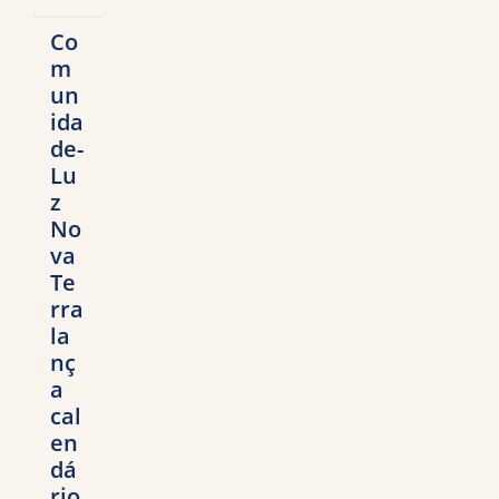
Co
m
un
ida
de-
Lu
z
No
va
Te
rra
la
nç
a
cal
en
dá
rio