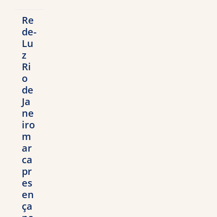
Re
de-
Lu
z
Ri
o
de
Ja
ne
iro
m
ar
ca
pr
es
en
ça