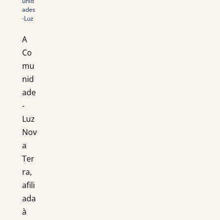
unid
ades
-Luz
A
Co
mu
nid
ade
-
Luz
Nov
a
Ter
ra,
afili
ada
à