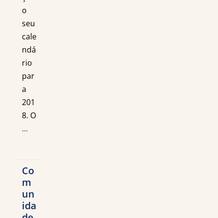
o
seu
cale
ndá
rio
par
a
201
8. O
...
Co
m
un
ida
de-