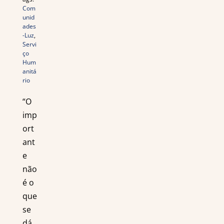
Com
unid
ades
-Luz
,
Servi
ço
Hum
anitá
rio
“O
imp
ort
ant
e
não
é o
que
se
dá,