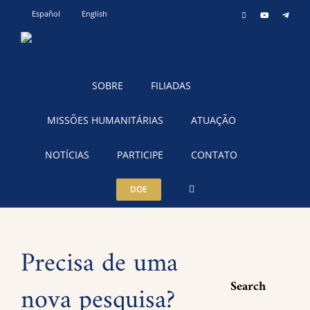
Ir
Español
English
Instagram
YouTube
Teleg
para
o
conteúdo
SOBRE
FILIADAS
MISSÕES HUMANITÁRIAS
ATUAÇÃO
NOTÍCIAS
PARTICIPE
CONTATO
DOE
Precisa de uma
Search
nova pesquisa?