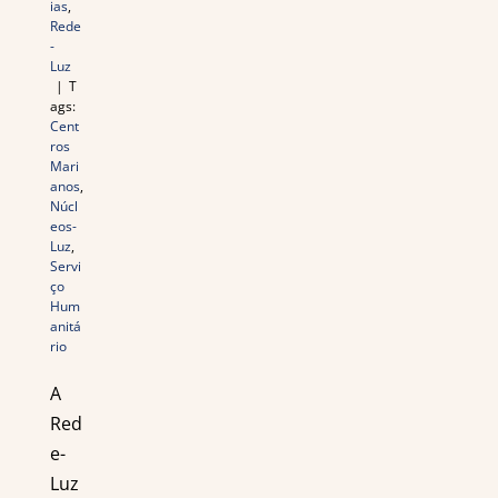
ias
,
Rede
-
Luz
|
T
ags:
Cent
ros
Mari
anos
,
Núcl
eos-
Luz
,
Servi
ço
Hum
anitá
rio
A
Red
e-
Luz