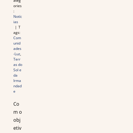
ateg
ories
:
Notíc
ias
|
T
ags:
Com
unid
ades
-Luz
,
Terr
as do
Sol e
da
Irma
ndad
e
Co
m o
obj
etiv