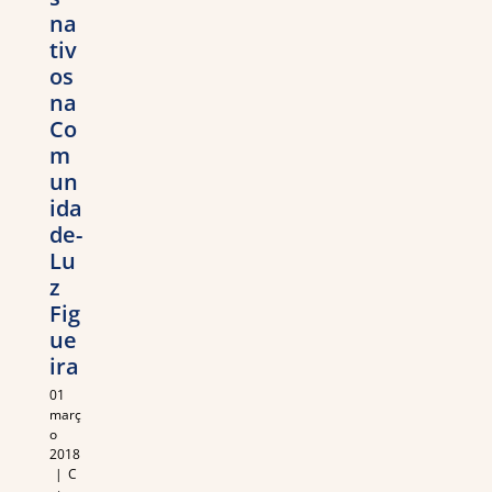
na
tiv
os
na
Co
m
un
ida
de-
Lu
z
Fig
ue
ira
01
març
o
2018
|
C