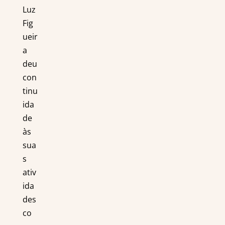
Luz
Fig
ueir
a
deu
con
tinu
ida
de
às
sua
s
ativ
ida
des
co