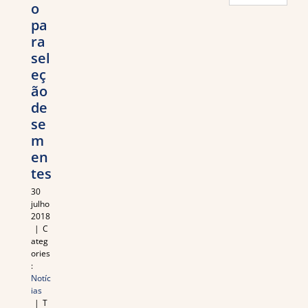
o
de
pa
notícias
ra
sel
eç
ão
de
se
m
en
tes
30
julho
2018
|
C
ateg
ories
:
Notíc
ias
|
T