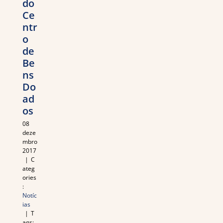
do
Ce
ntr
o
de
Be
ns
Do
ad
os
08
deze
mbro
2017
|
C
ateg
ories
:
Notíc
ias
|
T
ags: