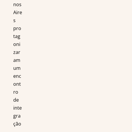
nos
Aire
s
pro
tag
oni
zar
am
um
enc
ont
ro
de
inte
gra
ção
...