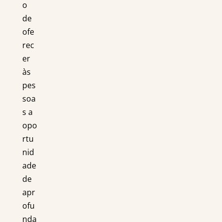
o
de
ofe
rec
er
às
pes
soa
s a
opo
rtu
nid
ade
de
apr
ofu
nda