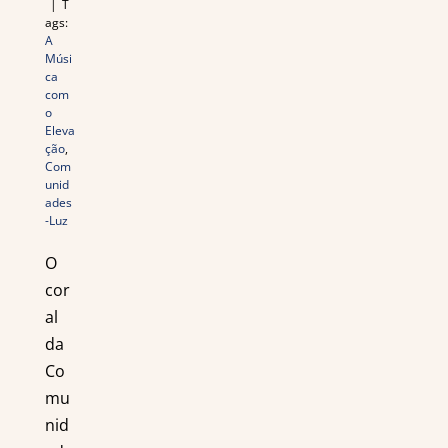
|
T
ags:
A
Músi
ca
com
o
Eleva
ção
,
Com
unid
ades
-Luz
O
cor
al
da
Co
mu
nid