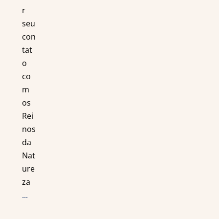
r
seu
con
tat
o
co
m
os
Rei
nos
da
Nat
ure
za
...