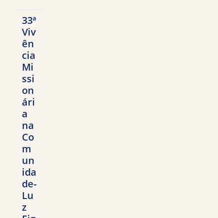
33ª
Viv
ên
cia
Mi
ssi
on
ári
a
na
Co
m
un
ida
de-
Lu
z