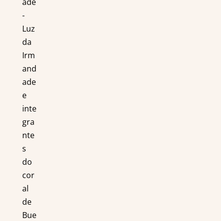
ade
-
Luz
da
Irm
and
ade
e
inte
gra
nte
s
do
cor
al
de
Bue