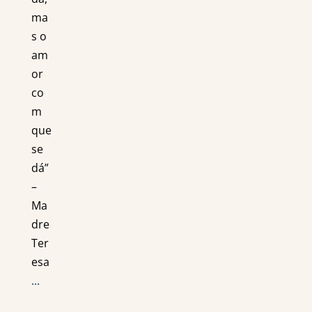
ma
s o
am
or
co
m
que
se
dá”
–
Ma
dre
Ter
esa
...