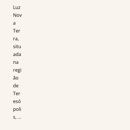
Luz
Nov
a
Ter
ra,
situ
ada
na
regi
ão
de
Ter
esó
poli
s,
...