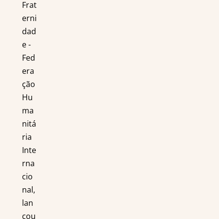
Frat
erni
dad
e -
Fed
era
ção
Hu
ma
nitá
ria
Inte
rna
cio
nal,
lan
çou