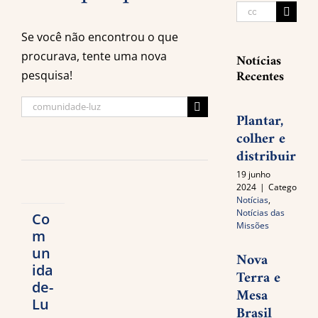
Buscar
resultados
Se você não encontrou o que
para:
procurava, tente uma nova
Notícias
Recentes
pesquisa!
Buscar
Plantar,
resultados
colher e
para:
distribuir
19 junho
2024
|
Categories:
Notícias
,
Notícias das
Co
Missões
m
un
Nova
ida
Terra e
de-
Mesa
Lu
Brasil