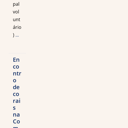
pal
vol
unt
ário
)
...
En
co
ntr
o
de
co
rai
s
na
Co