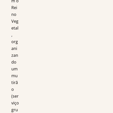
m o
Rei
no
Veg
etal
,
org
ani
zan
do
um
mu
tirã
o
(ser
viço
gru