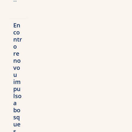
En
co
ntr
o
re
no
vo
u
im
pu
lso
a
bo
sq
ue
s