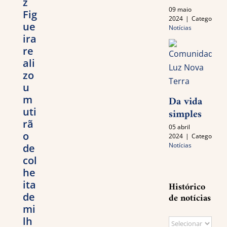
z
09 maio
Fig
2024
|
Categories:
ue
Notícias
ira
re
ali
zo
u
m
Da vida
uti
simples
rã
05 abril
o
2024
|
Categories:
Notícias
de
col
he
ita
Histórico
de
de notícias
mi
lh
Histórico