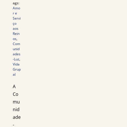
ags:
Amo
r e
Servi
ço
aos
Rein
os
,
Com
unid
ades
-Luz
,
Vida
Grup
al
A
Co
mu
nid
ade
-