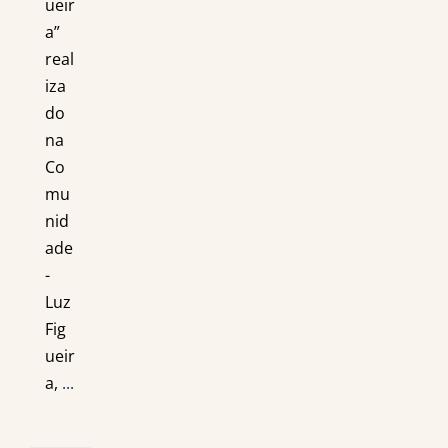
ueir
a”
real
iza
do
na
Co
mu
nid
ade
-
Luz
Fig
ueir
a,
...