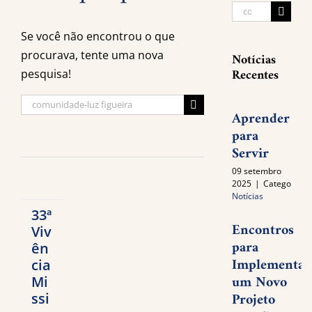
Buscar
resultados
Se você não encontrou o que
para:
procurava, tente uma nova
Notícias
Recentes
pesquisa!
Buscar
Aprender
resultados
para
para:
Servir
09 setembro
2025
|
Categories:
Notícias
33ª
Encontros
Viv
para
ên
Implementar
cia
um Novo
Mi
Projeto
ssi