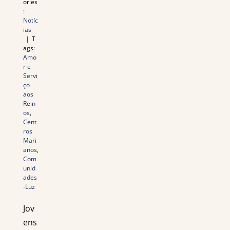
ories
:
Notíc
ias
|
T
ags:
Amo
r e
Servi
ço
aos
Rein
os
,
Cent
ros
Mari
anos
,
Com
unid
ades
-Luz
Jov
ens