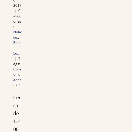
o
2017
|
C
ateg
ories
:
Notíc
ias
,
Rede
-
Luz
|
T
ags:
Com
unid
ades
-Luz
Cer
ca
de
1.2
00