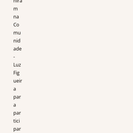
nira
m
na
Co
mu
nid
ade
-
Luz
Fig
ueir
a
par
a
par
tici
par