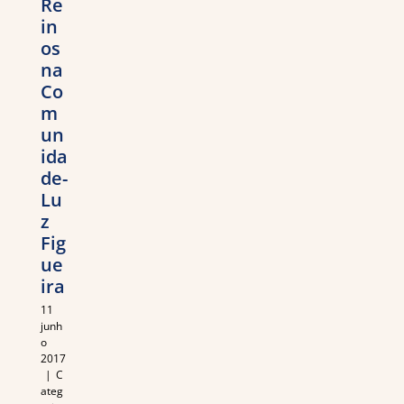
Re
in
os
na
Co
m
un
ida
de-
Lu
z
Fig
ue
ira
11
junh
o
2017
|
C
ateg