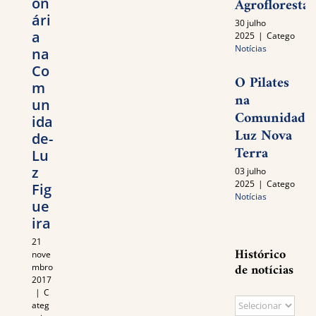
Agroflorestal
on
ári
30 julho
a
2025
|
Categories:
Notícias
na
Co
O Pilates
m
na
un
Comunidade
ida
Luz Nova
de-
Terra
Lu
z
03 julho
2025
|
Categories:
Fig
Notícias
ue
ira
21
Histórico
nove
de notícias
mbro
2017
|
C
Histórico
ateg