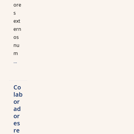
ore
s
ext
ern
os
nu
m
...
Co
lab
or
ad
or
es
re