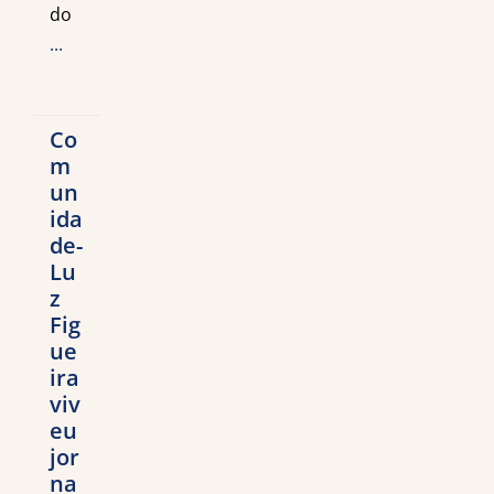
do
...
Co
m
un
ida
de-
Lu
z
Fig
ue
ira
viv
eu
jor
na