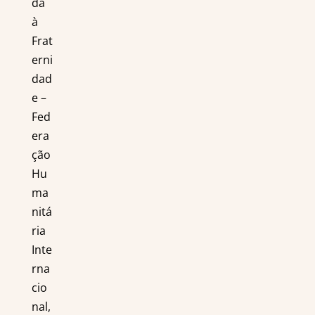
da
à
Frat
erni
dad
e –
Fed
era
ção
Hu
ma
nitá
ria
Inte
rna
cio
nal,