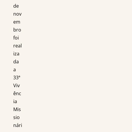
de
nov
em
bro
foi
real
iza
da
a
33ª
Viv
ênc
ia
Mis
sio
nári