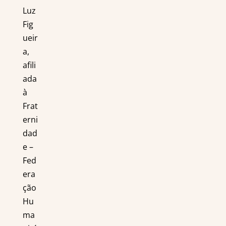
Luz
Fig
ueir
a,
afili
ada
à
Frat
erni
dad
e –
Fed
era
ção
Hu
ma