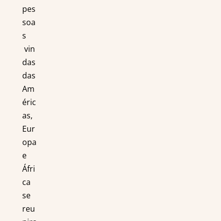
pes
soa
s
vin
das
das
Am
éric
as,
Eur
opa
e
Áfri
ca
se
reu