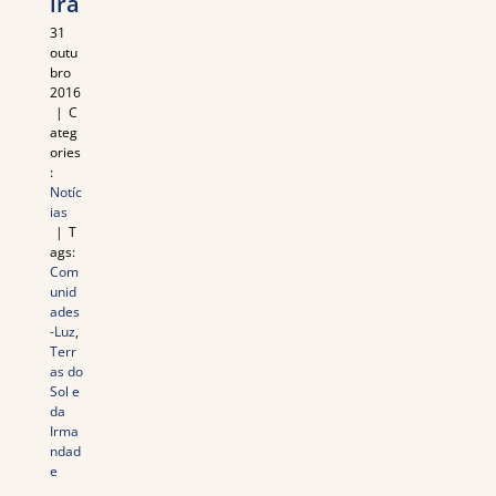
ira
31
outu
bro
2016
|
C
ateg
ories
:
Notíc
ias
|
T
ags:
Com
unid
ades
-Luz
,
Terr
as do
Sol e
da
Irma
ndad
e