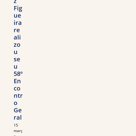
z
Fig
ue
ira
re
ali
zo
u
se
u
58º
En
co
ntr
o
Ge
ral
15
març