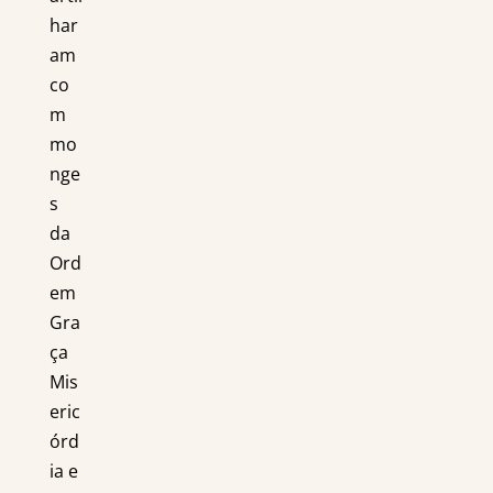
har
am
co
m
mo
nge
s
da
Ord
em
Gra
ça
Mis
eric
órd
ia e