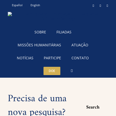
Ir
Español
English
Instagram
YouTube
Teleg
para
o
conteúdo
SOBRE
FILIADAS
MISSÕES HUMANITÁRIAS
ATUAÇÃO
NOTÍCIAS
PARTICIPE
CONTATO
DOE
Precisa de uma
Search
nova pesquisa?