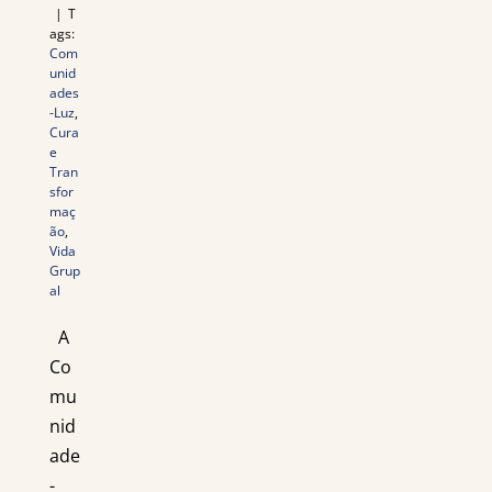
|
T
ags:
Com
unid
ades
-Luz
,
Cura
e
Tran
sfor
maç
ão
,
Vida
Grup
al
A
Co
mu
nid
ade
-