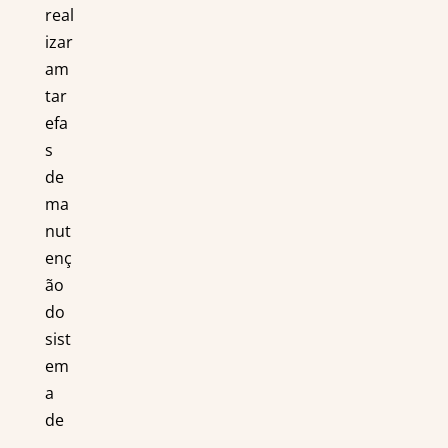
real
izar
am
tar
efa
s
de
ma
nut
enç
ão
do
sist
em
a
de
...