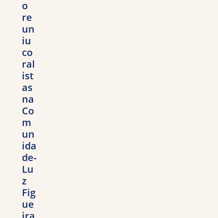
o
re
un
iu
co
ral
ist
as
na
Co
m
un
ida
de-
Lu
z
Fig
ue
ira