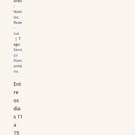
ories
de
:
notícias
Notíc
ias
,
Rede
-
Luz
|
T
ags:
Servi
ço
Hum
anitá
rio
Ent
re
os
dia
s 11
a
19