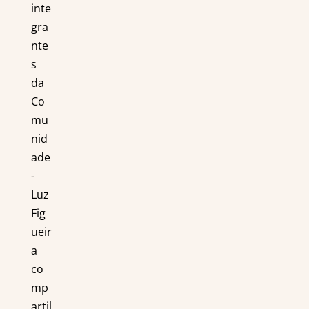
inte
gra
nte
s
da
Co
mu
nid
ade
-
Luz
Fig
ueir
a
co
mp
artil