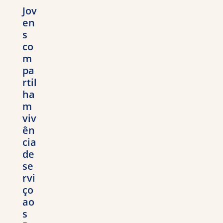
Jov
en
s
co
m
pa
rtil
ha
m
viv
ên
cia
de
se
rvi
ço
ao
s