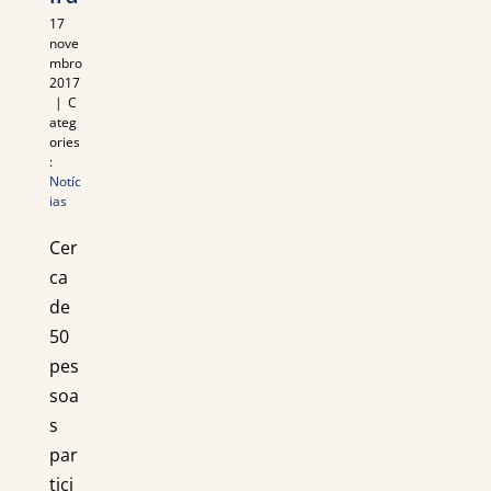
17
nove
mbro
2017
|
C
ateg
ories
:
Notíc
ias
Cer
ca
de
50
pes
soa
s
par
tici