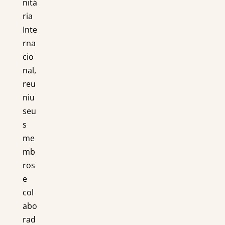
nitá
ria
Inte
rna
cio
nal,
reu
niu
seu
s
me
mb
ros
e
col
abo
rad