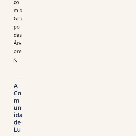
co
m o
Gru
po
das
Árv
ore
s,
...
A
Co
m
un
ida
de-
Lu