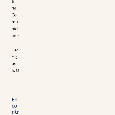
a
na
Co
mu
nid
ade
-
Luz
Fig
ueir
a. O
...
En
co
ntr