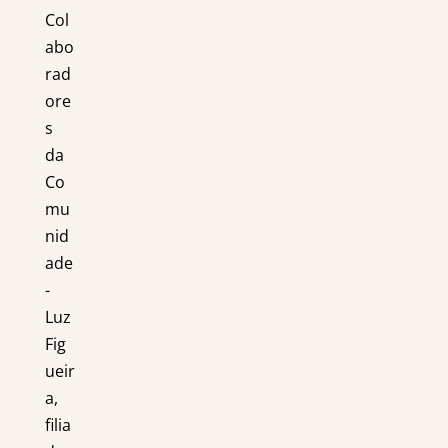
Col
abo
rad
ore
s
da
Co
mu
nid
ade
-
Luz
Fig
ueir
a,
filia