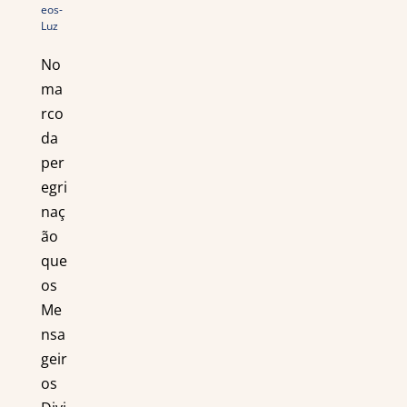
eos-
Luz
No
ma
rco
da
per
egri
naç
ão
que
os
Me
nsa
geir
os