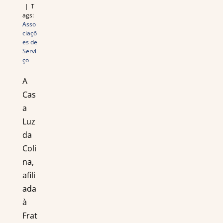
|
T
ags:
Asso
ciaçõ
es de
Servi
ço
A
Cas
a
Luz
da
Coli
na,
afili
ada
à
Frat