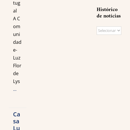
tug
Histórico
al
de notícias
A C
om
Histórico
uni
de
dad
notícias
e-
Luz
Flor
de
Lys
...
Ca
sa
Lu