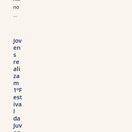
no
...
Jov
en
s
re
ali
za
m
1ºF
est
iva
l
da
Juv