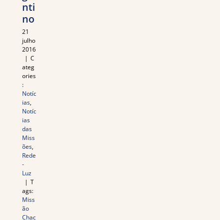
nti
no
21
julho
2016
|
C
ateg
ories
:
Notíc
ias
,
Notíc
ias
das
Miss
ões
,
Rede
-
Luz
|
T
ags:
Miss
ão
Chac