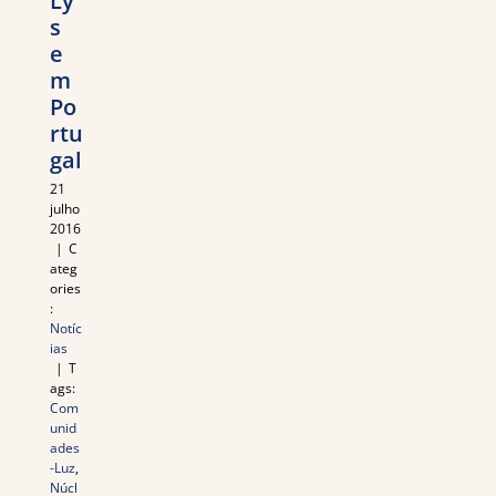
Ly
s
e
m
Po
rtu
gal
21
julho
2016
|
C
ateg
ories
:
Notíc
ias
|
T
ags:
Com
unid
ades
-Luz
,
Núcl