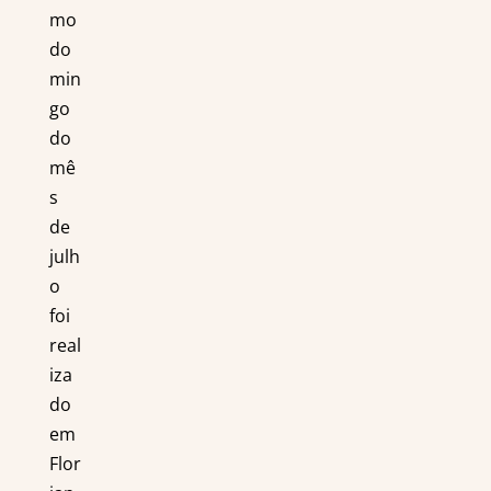
mo
do
min
go
do
mê
s
de
julh
o
foi
real
iza
do
em
Flor