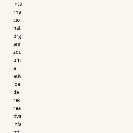
Inte
rna
cio
nal,
org
ani
zou
um
a
ativ
ida
de
rec
rea
tiva
infa
ntil