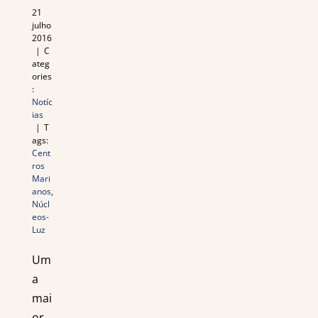
21
julho
2016
|
C
ateg
ories
:
Notíc
ias
|
T
ags:
Cent
ros
Mari
anos
,
Núcl
eos-
Luz
Um
a
mai
or