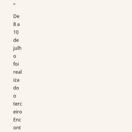
o
De
8 a
10
de
julh
o
foi
real
iza
do
o
terc
eiro
Enc
ont