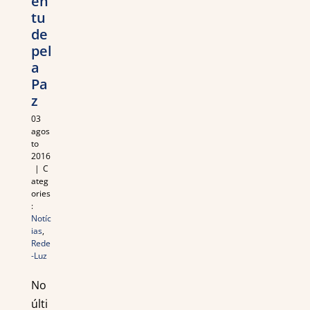
en
tu
de
pel
a
Pa
z
03
agos
to
2016
|
C
ateg
ories
:
Notíc
ias
,
Rede
-Luz
No
últi