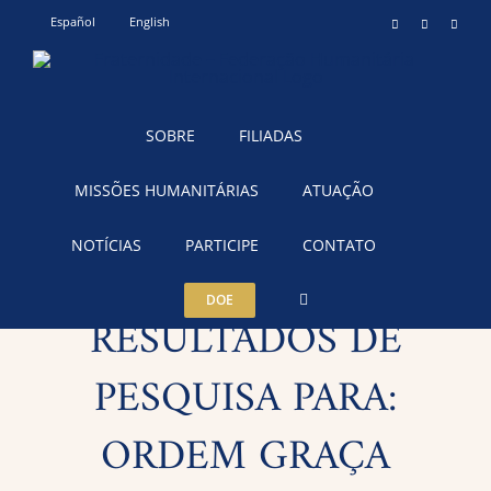
Ir
Español
English
Instagram
YouTube
Teleg
para
o
conteúdo
SOBRE
FILIADAS
MISSÕES HUMANITÁRIAS
ATUAÇÃO
NOTÍCIAS
PARTICIPE
CONTATO
DOE
RESULTADOS DE
PESQUISA PARA:
ORDEM GRAÇA