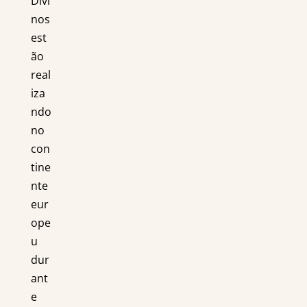
Divi
nos
est
ão
real
iza
ndo
no
con
tine
nte
eur
ope
u
dur
ant
e