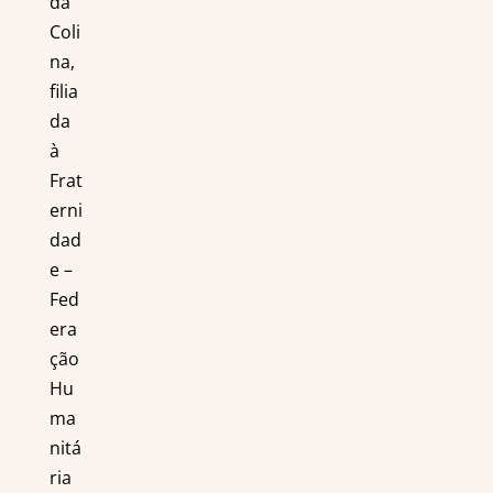
da
Coli
na,
filia
da
à
Frat
erni
dad
e –
Fed
era
ção
Hu
ma
nitá
ria