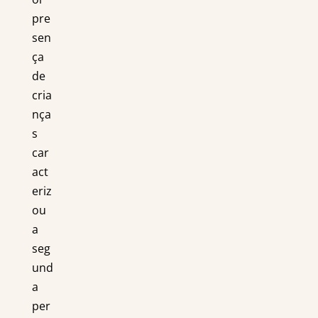
pre
sen
ça
de
cria
nça
s
car
act
eriz
ou
a
seg
und
a
per