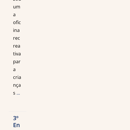
um
a
ofic
ina
rec
rea
tiva
par
a
cria
nça
s
...
3º
En