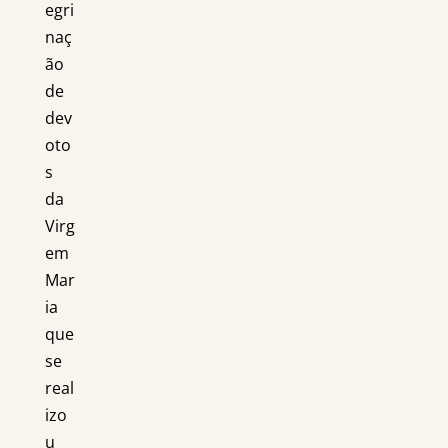
egri
naç
ão
de
dev
oto
s
da
Virg
em
Mar
ia
que
se
real
izo
u