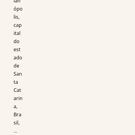
ian
ópo
lis,
cap
ital
do
est
ado
de
San
ta
Cat
arin
a,
Bra
sil,
...