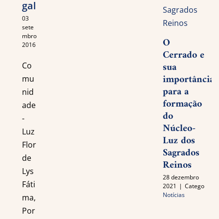
gal
03
sete
mbro
O
2016
Cerrado e
sua
Co
importância
mu
para a
nid
formação
ade
do
-
Núcleo-
Luz
Luz dos
Flor
Sagrados
de
Reinos
Lys
28 dezembro
Fáti
2021
|
Categories:
Notícias
ma,
Por