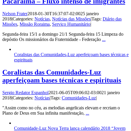
Pacaraima – Fluxo intenso de imigrantes
Nelson Frater
2018-01-30T16:37:07-02:00
25 janeiro
2018
|
Categories:
Notícias
,
Notícias das Missões
|
Tags:
Diário das
Missões
,
Missão Roraima
,
Serviço Humanitário
|
Segunda-feira 15/1 a domingo 21/1 Segunda-feira 15 Limpeza do
depóstio Os missionários da Fraternidade - Federação
...
Coralistas das Comunidades-Luz aperfeiçoam bases técnicas e
espirituais
Coralistas das Comunidades-Luz
aperfeiçoam bases técnicas e espirituais
Sergio Redator Espanhol
2021-06-05T09:06:02-03:00
21 janeiro
2018
|
Categories:
Notícias
|
Tags:
Comunidades-Luz
|
"Assim como no céu, as melodias angelicais elevam e recriam o
Plano de Deus em Sua infinita manifestação,
...
Comunidade-Luz Nova Terra lança calendário 2018 “Jovem