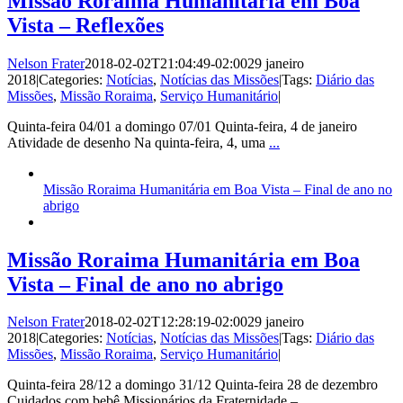
Missão Roraima Humanitária em Boa
Vista – Reflexões
Nelson Frater
2018-02-02T21:04:49-02:00
29 janeiro
2018
|
Categories:
Notícias
,
Notícias das Missões
|
Tags:
Diário das
Missões
,
Missão Roraima
,
Serviço Humanitário
|
Quinta-feira 04/01 a domingo 07/01 Quinta-feira, 4 de janeiro
Atividade de desenho Na quinta-feira, 4, uma
...
Missão Roraima Humanitária em Boa Vista – Final de ano no
abrigo
Missão Roraima Humanitária em Boa
Vista – Final de ano no abrigo
Nelson Frater
2018-02-02T12:28:19-02:00
29 janeiro
2018
|
Categories:
Notícias
,
Notícias das Missões
|
Tags:
Diário das
Missões
,
Missão Roraima
,
Serviço Humanitário
|
Quinta-feira 28/12 a domingo 31/12 Quinta-feira 28 de dezembro
Cuidados com bebê Missionários da Fraternidade –
...