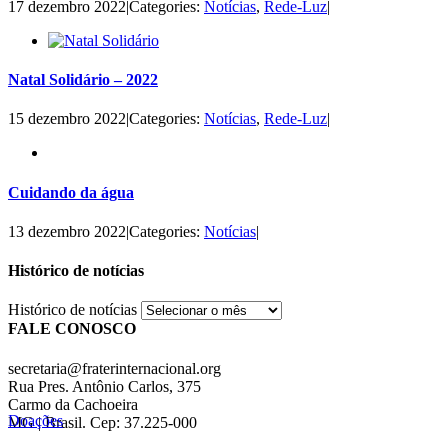
17 dezembro 2022
|
Categories:
Notícias
,
Rede-Luz
|
Natal Solidário – 2022
15 dezembro 2022
|
Categories:
Notícias
,
Rede-Luz
|
Cuidando da água
13 dezembro 2022
|
Categories:
Notícias
|
Histórico de notícias
Histórico de notícias
FALE CONOSCO
secretaria@fraterinternacional.org
Rua Pres. Antônio Carlos, 375
Carmo da Cachoeira
Doações
MG | Brasil. Cep: 37.225-000