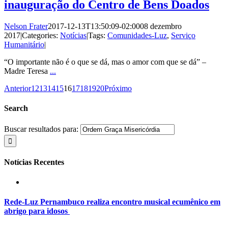
inauguração do Centro de Bens Doados
Nelson Frater
2017-12-13T13:50:09-02:00
08 dezembro
2017
|
Categories:
Notícias
|
Tags:
Comunidades-Luz
,
Serviço
Humanitário
|
“O importante não é o que se dá, mas o amor com que se dá” –
Madre Teresa
...
Anterior
12
13
14
15
16
17
18
19
20
Próximo
Search
Buscar resultados para:
Notícias Recentes
Rede-Luz Pernambuco realiza encontro musical ecumênico em
abrigo para idosos