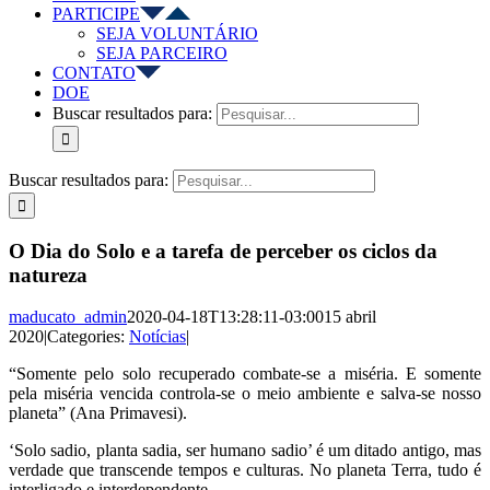
PARTICIPE
SEJA VOLUNTÁRIO
SEJA PARCEIRO
CONTATO
DOE
Buscar resultados para:
Buscar resultados para:
O Dia do Solo e a tarefa de perceber os ciclos da
natureza
maducato_admin
2020-04-18T13:28:11-03:00
15 abril
2020
|
Categories:
Notícias
|
“Somente pelo solo recuperado combate-se a miséria. E somente
pela miséria vencida controla-se o meio ambiente e salva-se nosso
planeta” (Ana Primavesi).
‘Solo sadio, planta sadia, ser humano sadio’ é um ditado antigo, mas
verdade que transcende tempos e culturas. No planeta Terra, tudo é
interligado e interdependente.