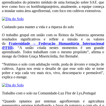
aprendizados do primeiro módulo de uma formação sobre SAF, que
teve como foco os hortifrutigranjeiros, atualmente, a equipe começa
a instalar outra área agroflorestal, com foco em cultivos extensivos.
Cuidando para manter a vida e a riqueza do solo
O trabalho grupal em união com os Reinos da Natureza apresenta
resultados significativos e reflete a missão e os valores
da
Fraternidade – Federação Humanitária Internacional
(FFHI)
. “A união criada nestes momentos é um grande
aprendizado. Todos trabalham com o mesmo propósito”, afirma o
monge da Ordem Graça Misericórdia, frei Bernabé.
“Nutrimos o solo com adubação verde, poda de árvores e rotação de
cultivos. Agora nos resta o desafio de que esse solo não se torne
pobre e seja cada vez mais rico, vivo, descompacto e permeável”,
explica o monge.
Trabalho com o solo na Comunidade-Luz Flor de Lys,Portugal
“Quando optamos por sistemas agroflorestais e agricultura
regenerativa estamos trabalhando a favor da natureza e com ela, é o