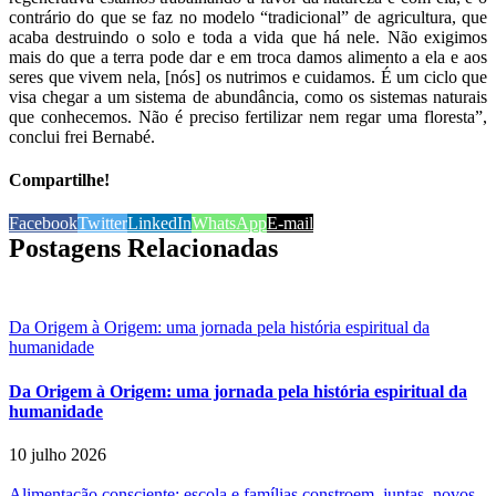
contrário do que se faz no modelo “tradicional” de agricultura, que
acaba destruindo o solo e toda a vida que há nele. Não exigimos
mais do que a terra pode dar e em troca damos alimento a ela e aos
seres que vivem nela, [nós] os nutrimos e cuidamos. É um ciclo que
visa chegar a um sistema de abundância, como os sistemas naturais
que conhecemos. Não é preciso fertilizar nem regar uma floresta”,
conclui frei Bernabé.
Compartilhe!
Facebook
Twitter
LinkedIn
WhatsApp
E-mail
Postagens Relacionadas
Da Origem à Origem: uma jornada pela história espiritual da
humanidade
Da Origem à Origem: uma jornada pela história espiritual da
humanidade
10 julho 2026
Alimentação consciente: escola e famílias constroem, juntas, novos