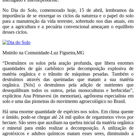
No Dia do Solo, comemorado hoje, 15 de abril, lembramos da
importância de se enxergar os ciclos da natureza e o papel do solo
para a manutenção da vida terrestre, sobretudo nos dias atuais, em
que a agricultura e a pecuária convencional ameaçam o equilíbrio
desses ciclos.
Mutirão na Comunidade-Luz Figueira,MG
“Destruímos os solos pela aração profunda, que libera enormes
quantidades de gás carbônico pela decomposição explosiva de
matéria orgânica e o trânsito de máquinas pesadas. Também o
destruímos através das queimadas que matam a sua matéria
orgânica. [Nós] o destruímos pela adição de nutrientes que
desequilibram todos os outros, pelas monoculturas e herbicidas”,
explicitou Ana Primavesi (in memorian), agrônoma especialista em
solo e uma das pioneiras do movimento agroecológico no Brasil.
Há uma enorme quantidade de espécies nos solos. Em clima quente
e úmido, pode-se chegar até 24 mil quilos de organismos vivos por
hectare. São seres que auxiliam na quebra inicial da matéria orgânica
e mineral para então realizar a decomposição. A utilização de
agrotóxicos e adubos químicos matam esses seres, diminuindo a