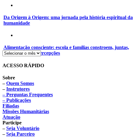
Da Origem à Origem: uma jornada pela história espiritual da
humanidade
Alimentação consciente: escola e famílias constroem, juntas,
novos hábitos e percepções
ACESSO RÁPIDO
Sobre
–
Quem Somos
–
Instrutores
– Perguntas Frequentes
– Publicações
Filiadas
Missões Humanitárias
Atuação
Participe
–
Seja Voluntário
–
Seja Parceiro