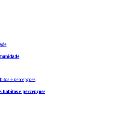
dade
umanidade
ábitos e percepções
s hábitos e percepções