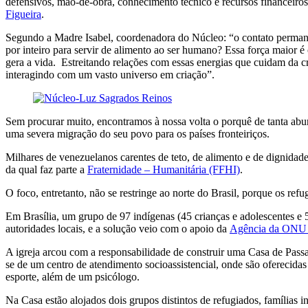
defensivos, mão-de-obra, conhecimento técnico e recursos financeiros
Figueira
.
Segundo a Madre Isabel, coordenadora do Núcleo: “o contato permane
por inteiro para servir de alimento ao ser humano? Essa força maior 
gera a vida. Estreitando relações com essas energias que cuidam da
interagindo com um vasto universo em criação”.
Sem procurar muito, encontramos à nossa volta o porquê de tanta abun
uma severa migração do seu povo para os países fronteiriços.
Milhares de venezuelanos carentes de teto, de alimento e de dignida
da qual faz parte a
Fraternidade – Humanitária (FFHI)
.
O foco, entretanto, não se restringe ao norte do Brasil, porque os ref
Em Brasília, um grupo de 97 indígenas (45 crianças e adolescentes e
autoridades locais, e a solução veio com o apoio da
Agência da ONU
A igreja arcou com a responsabilidade de construir uma Casa de Pass
se de um centro de atendimento socioassistencial, onde são oferecid
esporte, além de um psicólogo.
Na Casa estão alojados dois grupos distintos de refugiados, famílias