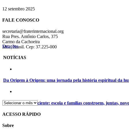
12 setembro 2025
FALE CONOSCO
secretaria@fraterinternacional.org
Rua Pres. Antônio Carlos, 375
Carmo da Cachoeira
Doações
MG | Brasil. Cep: 37.225-000
NOTÍCIAS
Da Origem à Origem: uma jornada pela história espiritual da 
Alimentação consciente: escola e famílias constroem, juntas, nov
ACESSO RÁPIDO
Sobre