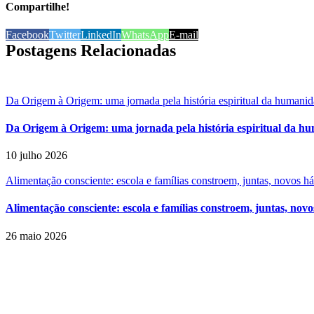
Compartilhe!
Facebook
Twitter
LinkedIn
WhatsApp
E-mail
Postagens Relacionadas
Da Origem à Origem: uma jornada pela história espiritual da humani
Da Origem à Origem: uma jornada pela história espiritual da h
10 julho 2026
Alimentação consciente: escola e famílias constroem, juntas, novos h
Alimentação consciente: escola e famílias constroem, juntas, novo
26 maio 2026