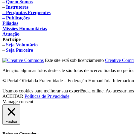
–
Quem Somos
–
Instrutores
– Perguntas Frequentes
– Publicações
Filiadas
Missões Humanitárias
Atuação
Participe
–
Seja Voluntário
–
Seja Parceiro
Este site está sob licenciamento
Creative Comm
Atenção: algumas fotos deste site são fotos de acervo tiradas no perí
© Portal Oficial da Fraternidade – Federação Humanitária Internacio
Usamos cookies para melhorar sua experiência online. Ao acessar nos
ACEITAR
Políticas de Privacidade
Manage consent
Fechar
Privacy Overview