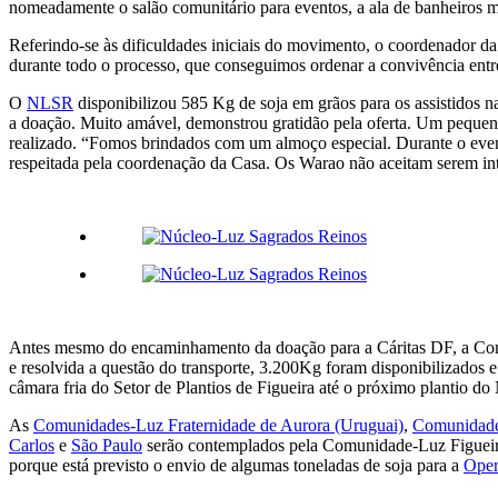
nomeadamente o salão comunitário para eventos, a ala de banheiros m
Referindo-se às dificuldades iniciais do movimento, o coordenador da C
durante todo o processo, que conseguimos ordenar a convivência entre 
O
NLSR
disponibilizou 585 Kg de soja em grãos para os assistidos 
a doação. Muito amável, demonstrou gratidão pela oferta. Um peque
realizado. “Fomos brindados com um almoço especial. Durante o even
respeitada pela coordenação da Casa. Os Warao não aceitam serem int
Antes mesmo do encaminhamento da doação para a Cáritas DF, a Com
e resolvida a questão do transporte, 3.200Kg foram disponibilizados
câmara fria do Setor de Plantios de Figueira até o próximo plantio d
As
Comunidades-Luz Fraternidade de Aurora (Uruguai)
,
Comunidade
Carlos
e
São Paulo
serão contemplados pela Comunidade-Luz Figueira
porque está previsto o envio de algumas toneladas de soja para a
Oper