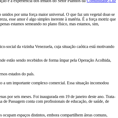
ação e a experiência dos irmãos do Setor Plantios da
Comunidade-Luz
unidos por uma força maior universal. O que faz um vegetal doar-se
za, esse amor é algo simples inerente à matéria. É a força motriz que
apenas estamos semeando no plano físico, mas estamos, sim,
co-social da vizinha Venezuela, cuja situação caótica está motivando
onde estão sendo recebidos de forma ímpar pela Operação Acolhida,
ersos estados do país.
unto a um importante complexo comercial. Essa situação incomodou
as por seis meses. Foi inaugurada em 19 de janeiro deste ano. Trata-
sa de Passagem conta com profissionais de educação, de saúde, de
upos ocupam espaços distintos, embora compartilhem áreas comuns,