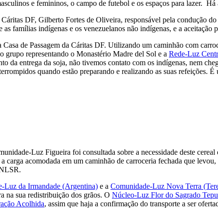
asculinos e femininos, o campo de futebol e os espaços para lazer. Há
áritas DF, Gilberto Fortes de Oliveira, responsável pela condução do pr
as famílias indígenas e os venezuelanos não indígenas, e a aceitação po
na Casa de Passagem da Cáritas DF. Utilizando um caminhão com carroc
no grupo representando o Monastério Madre del Sol e a
Rede-Luz Centr
to da entrega da soja, não tivemos contato com os indígenas, nem ch
errompidos quando estão preparando e realizando as suas refeições. É 
unidade-Luz Figueira foi consultada sobre a necessidade deste cere
 e a carga acomodada em um caminhão de carroceria fechada que levou,
o NLSR.
-Luz da Irmandade (Argentina)
e a
Comunidade-Luz Nova Terra (Tere
 na sua redistribuição dos grãos. O
Núcleo-Luz Flor do Sagrado Tepu
ação Acolhida
, assim que haja a confirmação do transporte a ser oferta