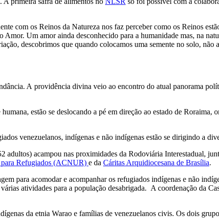
. A primeira safra de alimentos no
NLSR
só foi possível com a colabor
nte com os Reinos da Natureza nos faz perceber como os Reinos estão 
é o Amor. Um amor ainda desconhecido para a humanidade mas, na nature
 criação, descobrimos que quando colocamos uma semente no solo, não 
dância. A providência divina veio ao encontro do atual panorama políti
de humana, estão se deslocando a pé em direção ao estado de Roraima, 
ugiados venezuelanos, indígenas e não indígenas estão se dirigindo a div
 52 adultos) acampou nas proximidades da Rodoviária Interestadual, j
 para Refugiados (ACNUR)
e da
Cáritas Arquidiocesana de Brasília
.
agem para acomodar e acompanhar os refugiados indígenas e não indígen
as várias atividades para a população desabrigada. A coordenação da Ca
 indígenas da etnia Warao e famílias de venezuelanos civis. Os dois gr