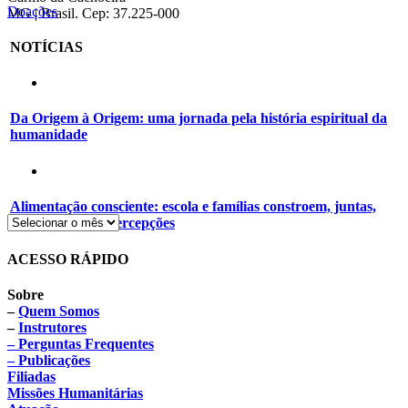
Doações
MG | Brasil. Cep: 37.225-000
NOTÍCIAS
Da Origem à Origem: uma jornada pela história espiritual da
humanidade
Alimentação consciente: escola e famílias constroem, juntas,
novos hábitos e percepções
ACESSO RÁPIDO
Sobre
–
Quem Somos
–
Instrutores
– Perguntas Frequentes
– Publicações
Filiadas
Missões Humanitárias