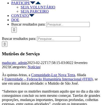
PARTICIPE
SEJA VOLUNTÁRIO
SEJA PARCEIRO
CONTATO
DOE
Buscar resultados para:
Buscar resultados para:
Mutirões de Serviço
maducato_admin
2023-02-22T17:58:15-03:00
22 fevereiro
2023
|
Categories:
Notícias
|
Às quintas-feiras, a
Comunidade-Luz Nova Terra
, filiada
à
Fraternidade – Federação Humanitária Internacional (FFHI)
, se
une em uma única atividade: o Mutirão de São José.
“Sabemos que os mutirões manifestam aquilo que no dia a dia não
conseguimos concluir ou nem mesmo começar. Tarefas de grandes
proporções, mudanças importantes, limpezas profundas, colheitas
extensas, entre outras atividades”, explicam os integrantes